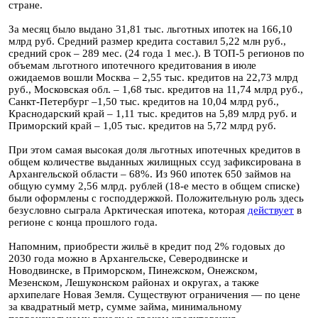
стране.
За месяц было выдано 31,81 тыс. льготных ипотек на 166,10
млрд руб. Средний размер кредита составил 5,22 млн руб.,
средний срок – 289 мес. (24 года 1 мес.). В ТОП-5 регионов по
объемам льготного ипотечного кредитования в июле
ожидаемов вошли Москва – 2,55 тыс. кредитов на 22,73 млрд
руб., Московская обл. – 1,68 тыс. кредитов на 11,74 млрд руб.,
Санкт-Петербург –1,50 тыс. кредитов на 10,04 млрд руб.,
Краснодарский край – 1,11 тыс. кредитов на 5,89 млрд руб. и
Приморский край – 1,05 тыс. кредитов на 5,72 млрд руб.
При этом самая высокая доля льготных ипотечных кредитов в
общем количестве выданных жилищных ссуд зафиксирована в
Архангельской области – 68%. Из 960 ипотек 650 займов на
общую сумму 2,56 млрд. рублей (18-е место в общем списке)
были оформлены с господдержкой. Положительную роль здесь
безусловно сыграла Арктическая ипотека, которая
действует
в
регионе с конца прошлого года.
Напомним, приобрести жильё в кредит под 2% годовых до
2030 года можно в Архангельске, Северодвинске и
Новодвинске, в Приморском, Пинежском, Онежском,
Мезенском, Лешуконском районах и округах, а также
архипелаге Новая Земля. Существуют ограничения — по цене
за квадратный метр, сумме займа, минимальному