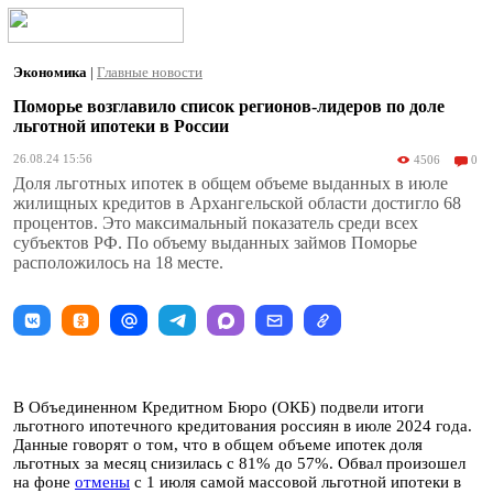
Экономика
|
Главные новости
Поморье возглавило список регионов-лидеров по доле
льготной ипотеки в России
26.08.24 15:56
4506
0
Доля льготных ипотек в общем объеме выданных в июле
жилищных кредитов в Архангельской области достигло 68
процентов. Это максимальный показатель среди всех
субъектов РФ. По объему выданных займов Поморье
расположилось на 18 месте.
В Объединенном Кредитном Бюро (ОКБ) подвели итоги
льготного ипотечного кредитования россиян в июле 2024 года.
Данные говорят о том, что в общем объеме ипотек доля
льготных за месяц снизилась с 81% до 57%. Обвал произошел
на фоне
отмены
с 1 июля самой массовой льготной ипотеки в