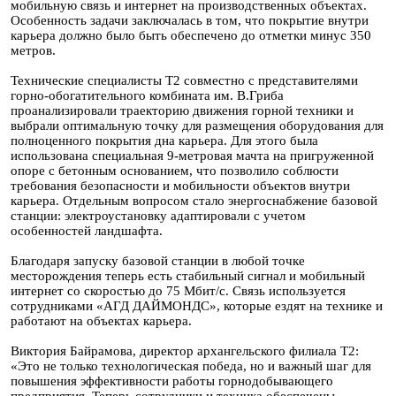
мобильную связь и интернет на производственных объектах.
Особенность задачи заключалась в том, что покрытие внутри
карьера должно было быть обеспечено до отметки минус 350
метров.
Технические специалисты T2 совместно с представителями
горно-обогатительного комбината им. В.Гриба
проанализировали траекторию движения горной техники и
выбрали оптимальную точку для размещения оборудования для
полноценного покрытия дна карьера. Для этого была
использована специальная 9-метровая мачта на пригруженной
опоре с бетонным основанием, что позволило соблюсти
требования безопасности и мобильности объектов внутри
карьера. Отдельным вопросом стало энергоснабжение базовой
станции: электроустановку адаптировали с учетом
особенностей ландшафта.
Благодаря запуску базовой станции в любой точке
месторождения теперь есть стабильный сигнал и мобильный
интернет со скоростью до 75 Мбит/с. Связь используется
сотрудниками «АГД ДАЙМОНДС», которые ездят на технике и
работают на объектах карьера.
Виктория Байрамова, директор архангельского филиала T2:
«Это не только технологическая победа, но и важный шаг для
повышения эффективности работы горнодобывающего