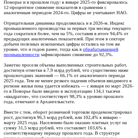
Поморье и в прошлом году: в январе 2025-го фиксировалось
12-процентное снижение показателя в сравнении с
аналогичным периодом 2024-го. Цифры не учитывают НАО.
Отрицательная динамика продолжилась и в 2026-м. Индекс
промышленного производства за первых три месяца текущего
года сократился более, чем на 5%, составив в итоге 94,4% от
предыдущих аналогичных показателей. При этом в секторе
добычи полезных ископаемых цифры остались на том же
уровне, что и годом ранее, тогда как в
обрабатывающей
промышленности
зафиксировано снижение до 92,3%.
Заметно просели объемы выполненных строительных работ,
достигнув отметки в 7,9 млрд рублей, что существенно ниже
прошлогодних значений — 66,1% от аналогичного периода
2025 года. Тем не менее резкого падения объемов вводимого в
регионе жилья пока удается избежать — с января по март 2026-
го в Поморье было введено в эксплуатацию 134,1 тысячи
«квадратов», что соответствует 98,3% к уровню прошлого
года, отмечают в Архангелькстате.
Вместе с тем, оборот розничной торговли продемонстрировал
рост, достигнув 96,3 млрд рублей, или 102,4% к январю –
марту 2025 года. Населению было оказано платных услуг на
сумму 31,5 млрд рублей, что составляет 103,6% к
соответствующему периоду прошлого года. В структуре