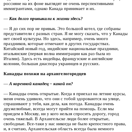
россияне на их фоне выглядят не очень перспективными
иммигрантами, однако Канада принимает и их.
—
Как долго привыкали к жизни здесь?
— Я до сих пор не привык. Это большой котел, где собраны
представители с разных стран. Я не могу сказать, что у Канады
нет своей культуры. Но здесь, например, очень много
праздников, которые отмечают в других государствах.
Китайский новый год, индийские национальные праздники,
итальянские (первая волна иммиграции как раз была из
Италии). Здесь есть индейцы, французские и английские
колонии, большая диаспора украинцев и русских.
Канадцы похожи на архангелогородцев
—
А коренной канадец – какой он?
— Канадцы очень открытые. Когда я приехал на летние курсы,
меня очень удивило, что они с тобой здороваются на улице,
спрашивают у тебя, как дела, как погода. Канадцы очень
дружелюбные, всегда могут прийти на помощь. Если мы
приедем в Москву, ни у кого нельзя спросить дорогу, город
очень тяжелый. В Архангельске люди более открытые,
свободные. Все-таки у нас никогда не было крепостного права,
и, я считаю, Архангельская область всегда была немного