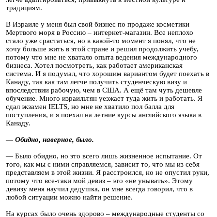
традициям.
В Израиле у меня был свой бизнес по продаже косметики
Мертвого моря в Россию – интернет-магазин. Все неплохо
стало уже срастаться, но в какой-то момент я понял, что не
хочу больше жить в этой стране и решил продолжить учебу,
потому что мне не хватало опыта ведения международного
бизнеса. Хотел посмотреть, как работает американская
система. И я подумал, что хорошим вариантом будет поехать в
Канаду, так как там легче получить студенческую визу и
впоследствии рабочую, чем в США. А ещё там чуть дешевле
обучение. Много израильтян уезжает туда жить и работать. Я
сдал экзамен IELTS, но мне не хватило пол балла для
поступления, и я поехал на летние курсы английского языка в
Канаду.
—
Обидно, наверное, было.
— Было обидно, но это всего лишь жизненное испытание. От
того, как мы с ними справляемся, зависит то, что мы из себя
представляем в этой жизни. Я расстроился, но не опустил руки,
потому что все-таки мой девиз – это «не унывать». Этому
девизу меня научил дедушка, он мне всегда говорил, что в
любой ситуации можно найти решение.
На курсах было очень здорово – международные студенты со