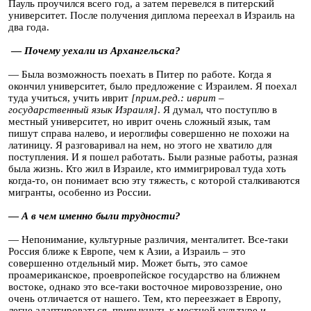
Пауль проучился всего год, а затем перевелся в питерский
университет. После получения диплома переехал в Израиль на
два года.
—
Почему уехали из Архангельска?
— Была возможность поехать в Питер по работе. Когда я
окончил университет, было предложение с Израилем. Я поехал
туда учиться, учить иврит
[прим.ред.: иврит –
государственный язык Израиля]
. Я думал, что поступлю в
местный университет, но иврит очень сложный язык, там
пишут справа налево, и иероглифы совершенно не похожи на
латиницу. Я разговаривал на нем, но этого не хватило для
поступления. И я пошел работать. Были разные работы, разная
была жизнь. Кто жил в Израиле, кто иммигрировал туда хоть
когда-то, он понимает всю эту тяжесть, с которой сталкиваются
мигранты, особенно из России.
—
А в чем именно были трудности?
— Непонимание, культурные различия, менталитет. Все-таки
Россия ближе к Европе, чем к Азии, а Израиль – это
совершенно отдельный мир. Может быть, это самое
проамериканское, проевропейское государство на ближнем
востоке, однако это все-таки восточное мировоззрение, оно
очень отличается от нашего. Тем, кто переезжает в Европу,
легче адаптироваться, привыкнуть к местной культуре и