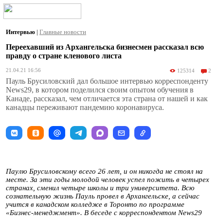
Интервью
|
Главные новости
Переехавший из Архангельска бизнесмен рассказал всю
правду о стране кленового листа
21.04.21 16:56
125314
2
Пауль Брусиловский дал большое интервью корреспонденту
News29, в котором поделился своим опытом обучения в
Канаде, рассказал, чем отличается эта страна от нашей и как
канадцы переживают пандемию коронавируса.
Паулю Брусиловскому всего 26 лет, и он никогда не стоял на
месте. За эти годы молодой человек успел пожить в четырех
странах, сменил четыре школы и три университета. Всю
сознательную жизнь Пауль провел в Архангельске, а сейчас
учится в канадском колледже в Торонто по программе
«Бизнес-менеджмент». В беседе с корреспондентом
News
29