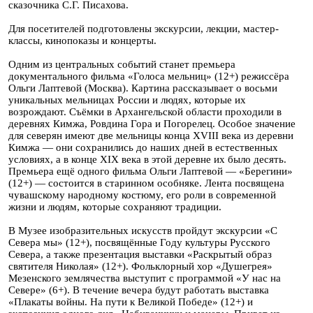
сказочника С.Г. Писахова.
Для посетителей подготовлены экскурсии, лекции, мастер-
классы, кинопоказы и концерты.
Одним из центральных событий станет премьера
документального фильма «Голоса мельниц» (12+) режиссёра
Ольги Лаптевой (Москва). Картина рассказывает о восьми
уникальных мельницах России и людях, которые их
возрождают. Съёмки в Архангельской области проходили в
деревнях Кимжа, Ровдина Гора и Погорелец. Особое значение
для северян имеют две мельницы конца XVIII века из деревни
Кимжа — они сохранились до наших дней в естественных
условиях, а в конце XIX века в этой деревне их было десять.
Премьера ещё одного фильма Ольги Лаптевой — «Берегини»
(12+) — состоится в старинном особняке. Лента посвящена
чувашскому народному костюму, его роли в современной
жизни и людям, которые сохраняют традиции.
В Музее изобразительных искусств пройдут экскурсии «С
Севера мы» (12+), посвящённые Году культуры Русского
Севера, а также презентация выставки «Раскрытый образ
святителя Николая» (12+). Фольклорный хор «Душегрея»
Мезенского землячества выступит с программой «У нас на
Севере» (6+). В течение вечера будут работать выставка
«Плакаты войны. На пути к Великой Победе» (12+) и