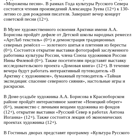
«Морожены песни». В рамках Года культуры Русского Севера
состоятся чтения произведений Александра Зуева (12+) к 130-
летию со дня рождения писателя. Завершит вечер концерт
советской песни (12+).
В Музее художественного освоения Арктики имени А.А.
Борисова пройдёт дефиле от Детской школы народных ремесел
«АртЛаб текстиль» (0+) и демонстрация традиционных
северных ремёсел — золотного шитья и плетения из бересты
(0+). Состоится открытие выставки фотографий заслуженного
работника культуры России, члена Союза художников России
Нины Филевой (0+). Также посетителям представят выставку
исследовательского проекта «Домовая книга» (12+). В течение
вечера будут работать интерактивный путеводитель «В
Арктику с художником», бумажный путеводитель «Тайная
экспедиция: спасение северного сияния», настольные игры и
раскраски.
В Доме-усадьбе художника А.А. Борисова в Красноборском
районе пройдёт интерактивное занятие «Ненецкий оберег»
(6+), знакомство с личными вещами художника из фондов
(12+), открытие выставки «Русский Север в работах Антона
Иоганна» (12+). Также состоится лекция об экономических
проектах художника (12+).
В Гостиных дворах представят программу «Культура Русского