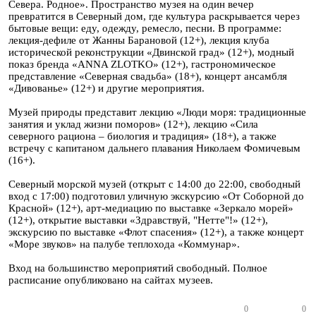
Севера. Родное». Пространство музея на один вечер
превратится в Северный дом, где культура раскрывается через
бытовые вещи: еду, одежду, ремесло, песни. В программе:
лекция-дефиле от Жанны Барановой (12+), лекция клуба
исторической реконструкции «Двинской град» (12+), модный
показ бренда «ANNA ZLOTKO» (12+), гастрономическое
представление «Северная свадьба» (18+), концерт ансамбля
«Дивованье» (12+) и другие мероприятия.
Музей природы представит лекцию «Люди моря: традиционные
занятия и уклад жизни поморов» (12+), лекцию «Сила
северного рациона – биология и традиция» (18+), а также
встречу с капитаном дальнего плавания Николаем Фомичевым
(16+).
Северный морской музей (открыт с 14:00 до 22:00, свободный
вход с 17:00) подготовил уличную экскурсию «От Соборной до
Красной» (12+), арт-медиацию по выставке «Зеркало морей»
(12+), открытие выставки «Здравствуй, "Нетте"!» (12+),
экскурсию по выставке «Флот спасения» (12+), а также концерт
«Море звуков» на палубе теплохода «Коммунар».
Вход на большинство мероприятий свободный. Полное
расписание опубликовано на сайтах музеев.
0
0