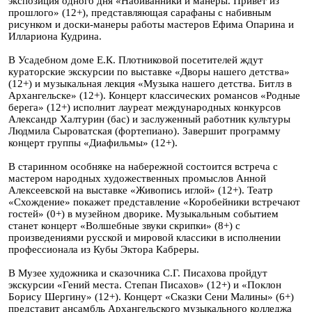
экспозиция одного дня «Набиванники и манеры. Привет из
прошлого» (12+), представляющая сарафаны с набивным
рисунком и доски-манеры работы мастеров Ефима Опарина и
Иллариона Кудрина.
В Усадебном доме Е.К. Плотниковой посетителей ждут
кураторские экскурсии по выставке «Дворы нашего детства»
(12+) и музыкальная лекция «Музыка нашего детства. Битлз в
Архангельске» (12+). Концерт классических романсов «Родные
берега» (12+) исполнит лауреат международных конкурсов
Александр Халтурин (бас) и заслуженный работник культуры
Людмила Сыроватская (фортепиано). Завершит программу
концерт группы «Диафильмы» (12+).
В старинном особняке на набережной состоится встреча с
мастером народных художественных промыслов Анной
Алексеевской на выставке «Живопись иглой» (12+). Театр
«Схождение» покажет представление «Коробейники встречают
гостей» (0+) в музейном дворике. Музыкальным событием
станет концерт «Волшебные звуки скрипки» (8+) с
произведениями русской и мировой классики в исполнении
профессионала из Кубы Эктора Кабреры.
В Музее художника и сказочника С.Г. Писахова пройдут
экскурсии «Гений места. Степан Писахов» (12+) и «Поклон
Борису Шергину» (12+). Концерт «Сказки Сени Малины» (6+)
представит ансамбль Архангельского музыкального колледжа