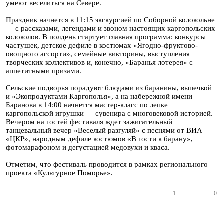
умеют веселиться на Севере.
Праздник начнется в 11:15 экскурсией по Соборной колокольне
— с рассказами, легендами и звоном настоящих каргопольских
колоколов. В полдень стартует главная программа: конкурсы
частушек, детское дефиле в костюмах «Ягодно-фруктово-
овощного ассорти», семейные викторины, выступления
творческих коллективов и, конечно, «Баранья лотерея» с
аппетитными призами.
Сельские подворья порадуют блюдами из баранины, выпечкой
и «Экопродуктами Каргополья», а на набережной имени
Баранова в 14:00 начнется мастер-класс по лепке
каргопольской игрушки — сувенира с многовековой историей.
Вечером на гостей фестиваля ждет зажигательный
танцевальный вечер «Веселый разгуляй» с песнями от ВИА
«ЦКР», народным дефиле костюмов «В гости к барану»,
фотомарафоном и дегустацией медовухи и кваса.
Отметим, что фестиваль проводится в рамках регионального
проекта «Культурное Поморье».
1
0