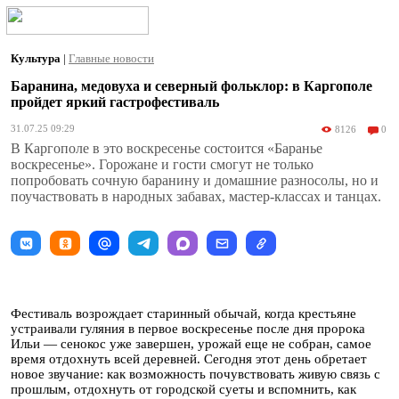
Культура
|
Главные новости
Баранина, медовуха и северный фольклор: в Каргополе
пройдет яркий гастрофестиваль
31.07.25 09:29
8126
0
В Каргополе в это воскресенье состоится «Баранье
воскресенье». Горожане и гости смогут не только
попробовать сочную баранину и домашние разносолы, но и
поучаствовать в народных забавах, мастер-классах и танцах.
Фестиваль возрождает старинный обычай, когда крестьяне
устраивали гуляния в первое воскресенье после дня пророка
Ильи — сенокос уже завершен, урожай еще не собран, самое
время отдохнуть всей деревней. Сегодня этот день обретает
новое звучание: как возможность почувствовать живую связь с
прошлым, отдохнуть от городской суеты и вспомнить, как