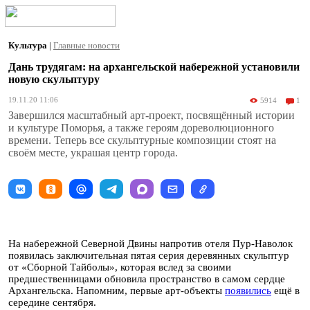
Культура
|
Главные новости
Дань трудягам: на архангельской набережной установили
новую скульптуру
19.11.20 11:06
5914
1
Завершился масштабный арт-проект, посвящённый истории
и культуре Поморья, а также героям дореволюционного
времени. Теперь все скульптурные композиции стоят на
своём месте, украшая центр города.
На набережной Северной Двины напротив отеля Пур-Наволок
появилась заключительная пятая серия деревянных скульптур
от «Сборной Тайболы», которая вслед за своими
предшественницами обновила пространство в самом сердце
Архангельска. Напомним, первые арт-объекты
появились
ещё в
середине сентября.