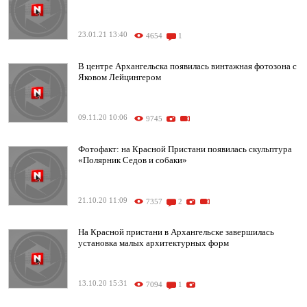
23.01.21 13:40
4654
1
В центре Архангельска появилась винтажная фотозона с
Яковом Лейцингером
09.11.20 10:06
9745
Фотофакт: на Красной Пристани появилась скульптура
«Полярник Седов и собаки»
21.10.20 11:09
7357
2
На Красной пристани в Архангельске завершилась
установка малых архитектурных форм
13.10.20 15:31
7094
1