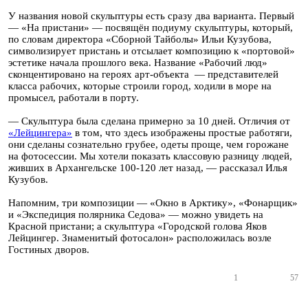
У названия новой скульптуры есть сразу два варианта. Первый
— «На пристани» — посвящён подиуму скульптуры, который,
по словам директора «Сборной Тайболы» Ильи Кузубова,
символизирует пристань и отсылает композицию к «портовой»
эстетике начала прошлого века. Название «Рабочий люд»
сконцентировано на героях арт-объекта — представителей
класса рабочих, которые строили город, ходили в море на
промысел, работали в порту.
— Скульптура была сделана примерно за 10 дней. Отличия от
«Лейцингера»
в том, что здесь изображены простые работяги,
они сделаны сознательно грубее, одеты проще, чем горожане
на фотосессии. Мы хотели показать классовую разницу людей,
живших в Архангельске 100-120 лет назад, — рассказал Илья
Кузубов.
Напомним, три композиции — «Окно в Арктику», «Фонарщик»
и «Экспедиция полярника Седова» — можно увидеть на
Красной пристани; а скульптура «Городской голова Яков
Лейцингер. Знаменитый фотосалон» расположилась возле
Гостиных дворов.
1
57