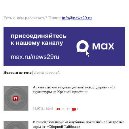
Есть о чём рассказать? Пиши:
info@news29.ru
Новости по теме
|
Лента новостей
Архангельские вандалы дотянулись до деревянной
скульптуры на Красной пристани
06.07.21 10:48
11517
1
В пинежском парке «Голубино» появились 35-метровые
горы от «Сборной Тайболы»