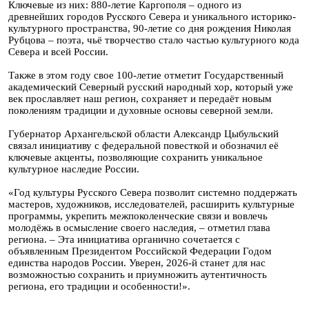
Ключевые из них: 880-летие Каргополя – одного из
древнейших городов Русского Севера и уникального историко-
культурного пространства, 90-летие со дня рождения Николая
Рубцова – поэта, чьё творчество стало частью культурного кода
Севера и всей России.
Также в этом году свое 100-летие отметит Государственный
академический Северный русский народный хор, который уже
век прославляет наш регион, сохраняет и передаёт новым
поколениям традиции и духовные основы северной земли.
Губернатор Архангельской области Александр Цыбульский
связал инициативу с федеральной повесткой и обозначил её
ключевые акценты, позволяющие сохранить уникальное
культурное наследие России.
«Год культуры Русского Севера позволит системно поддержать
мастеров, художников, исследователей, расширить культурные
программы, укрепить межпоколенческие связи и вовлечь
молодёжь в осмысление своего наследия, – отметил глава
региона. – Эта инициатива органично сочетается с
объявленным Президентом Российской Федерации Годом
единства народов России. Уверен, 2026-й станет для нас
возможностью сохранить и приумножить аутентичность
региона, его традиции и особенности!».