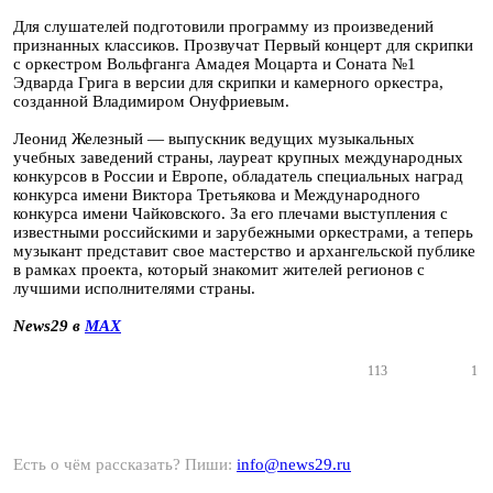
Для слушателей подготовили программу из произведений
признанных классиков. Прозвучат Первый концерт для скрипки
с оркестром Вольфганга Амадея Моцарта и Соната №1
Эдварда Грига в версии для скрипки и камерного оркестра,
созданной Владимиром Онуфриевым.
Леонид Железный — выпускник ведущих музыкальных
учебных заведений страны, лауреат крупных международных
конкурсов в России и Европе, обладатель специальных наград
конкурса имени Виктора Третьякова и Международного
конкурса имени Чайковского. За его плечами выступления с
известными российскими и зарубежными оркестрами, а теперь
музыкант представит свое мастерство и архангельской публике
в рамках проекта, который знакомит жителей регионов с
лучшими исполнителями страны.
News29 в
MAX
113
1
Есть о чём рассказать? Пиши:
info@news29.ru