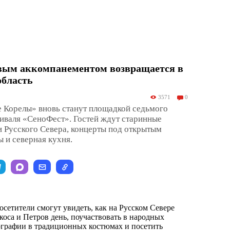
овым аккомпанементом возвращается в
область
3571
0
е Корелы» вновь станут площадкой седьмого
иваля «СеноФест». Гостей ждут старинные
 Русского Севера, концерты под открытым
ы и северная кухня.
осетители смогут увидеть, как на Русском Севере
коса и Петров день, поучаствовать в народных
тографии в традиционных костюмах и посетить