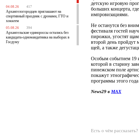
детскую игровую прог
04.08.26
417
больших концерта, гд
Архангелогородцев приглашают на
импровизациями.
спортивный праздник с дронами, ГТО и
хоккеем
Не останутся без вни
05.08.26
394
фестиваля гостей науч
Архангельские единороссы остались без
пирожки, угостят щам
кандидата-одномандатника на выборах в
второй день пройдут 
Госдуму
щей, а также дегустац
Особым событием 19 и
которой в старину зав
пинежском поле артис
покажут этнографичес
программы этого года
News29 в
MAX
Есть о чём рассказать