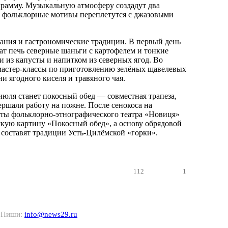
рамму. Музыкальную атмосферу создадут два
е фольклорные мотивы переплетутся с джазовыми
мания и гастрономические традиции. В первый день
ат печь северные шаньги с картофелем и тонкие
и из капусты и напитком из северных ягод. Во
мастер-классы по приготовлению зелёных щавелевых
ии ягодного киселя и травяного чая.
юля станет покосный обед — совместная трапеза,
ершали работу на пожне. После сенокоса на
ты фольклорно-этнографического театра «Новиця»
кую картину «Покосный обед», а основу обрядовой
 составят традиции Усть-Цилёмской «горки».
112
1
? Пиши:
info@news29.ru