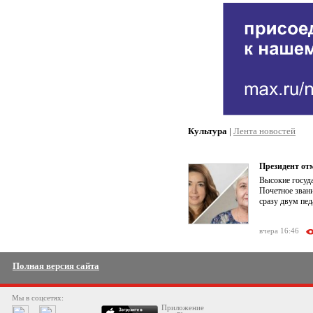
Культура
|
Лента новостей
Президент от
Высокие госуд
Почетное зван
сразу двум пед
вчера 16:46
Полная версия сайта
Мы в соцсетях:
Приложение