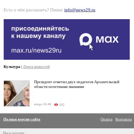
Есть о чём рассказать? Пиши:
info@news29.ru
Культура
|
Лента новостей
Президент отметил двух педагогов Архангельской
области почетными званиями
вчера 16:46
192
Полная версия сайта
Оплата
Контакты
Мы в соцсетях: