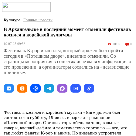
Культура
|
Главные новости
В Архангельске в последний момент отменили фестиваль
косплея и корейской культуры
19.07.25 09:58
10160
0
Фестиваль K-pop и косплея, который должен был пройти
сегодня в «Потешном дворе», внезапно отменили. Со
страницы мероприятия в соцсетях исчезла вся информация о
его проведении, а организаторы сослались на «независящие
причины».
Фестиваль косплея и корейской музыки «Янг» должен был
состояться в субботу, 19 июля, в парке аттракционов
«Потешный двор». Организаторы обещали танцевальные
каверы, косплей-дефиле и тематическую торговлю — все, что
так любят фанаты K-pop и аниме. Но внезапно устроители