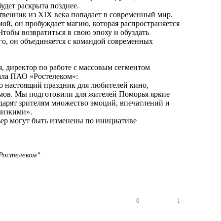
будет раскрыта позднее.
венник из XIX века попадает в современный мир.
мой, он пробуждает магию, которая распространяется
Чтобы возвратиться в свою эпоху и обуздать
го, он объединяется с командой современных
, директор по работе с массовым сегментом
ала ПАО «Ростелеком»:
о настоящий праздник для любителей кино,
мов. Мы подготовили для жителей Поморья яркие
дарят зрителям множество эмоций, впечатлений и
лизкими».
ер могут быть изменены по инициативе
Ростелеком"
0
1