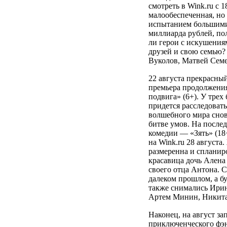
смотреть в Wink.ru с 
малообеспеченная, но 
испытанием большими 
миллиарда рублей, по
ли герои с искушениям
друзей и свою семью?
Вуколов, Матвей Семе
22 августа прекрасны
премьера продолжения
подвига» (6+). У трех
придется расследовать
волшебного мира снов
битве умов. На после
комедии — «Зять» (1
на Wink.ru 28 августа
размеренна и спланир
красавица дочь Алена
своего отца Антона. 
далеком прошлом, а б
также снимались Ирин
Артем Минин, Никита 
Наконец, на август з
приключенческого фэн