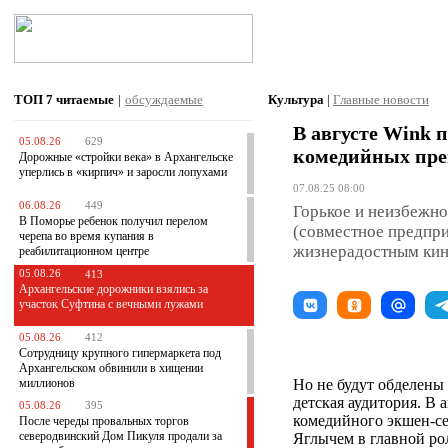
ТОП 7
читаемые
|
обсуждаемые
Культура
|
Главные новости
В августе Wink 
05.08.26
629
комедийных пре
Дорожные «стройки века» в Архангельске
уперлись в «кирпич» и заросли лопухами
07.08.25 08:00
06.08.26
449
Горькое и неизбежно
В Поморье ребенок получил перелом
(совместное предпр
черепа во время купания в
жизнерадостным кин
реабилитационном центре
05.08.26
413
Архангельские дорожники взялись за
участок Суфтина с вечными лужами
05.08.26
412
Сотрудницу крупного гипермаркета под
Архангельском обвинили в хищении
миллионов
Но не будут обделены
детская аудитория. В
05.08.26
395
комедийного экшен-с
После череды провальных торгов
северодвинский Дом Пикуля продали за
Яглычем в главной ро