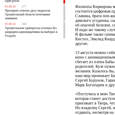
один рубль
Филиппа Киркорова мн
05.08.26
377
Президент отметил двух педагогов
состоится цифровая п
Архангельской области почетными
Славика, брата поп-ко
званиями
дамского угодника, с
05.08.26
368
об опасной болезни, с
Архангельские единороссы остались без
И надо же такому слу
кандидата-одномандатника на выборах в
В фильме также снима
Госдуму
Кистол, Эвклид Кюрдз
другие.
13 августа можно соб
кино с анимационным
сбегает из плена Бабы
родителей. Кузе нуж
желания. Казалось бы,
наш мир проникает Ба
Сергей Бурунов, Гари
Марк Богатырев и дру
«Постучись в мою Тве
которая станет доступ
приезжает в Тверь, ч
Но владелец Сергей, 
отдавать, несмотря на 