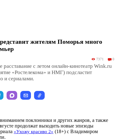
представит жителям Поморья много
мьер
7371
0
е расставание с летом онлайн-кинотеатр Wink.ru
иятие «Ростелекома» и НМГ) подсластит
о и сериалами.
 вниманием поклонники и других жанров, а также
 августе продолжат выходить новые эпизоды
ериала
(18+) с Владимиром
«Ухожу красиво 2»
ли.