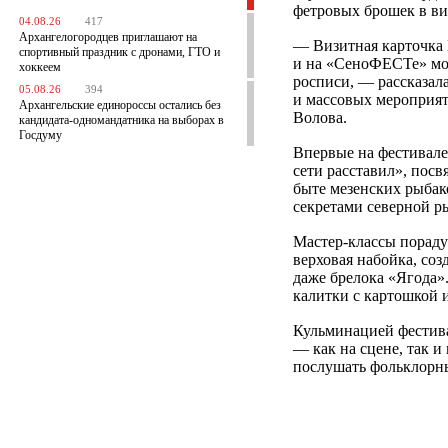
фетровых брошек в ви
04.08.26
417
Архангелогородцев приглашают на
— Визитная карточка 
спортивный праздник с дронами, ГТО и
и на «СеноФЕСТе» мож
хоккеем
росписи, — рассказал
05.08.26
394
и массовых мероприя
Архангельские единороссы остались без
Волова.
кандидата-одномандатника на выборах в
Госдуму
Впервые на фестивале
сети расставил», пос
быте мезенских рыбако
секретами северной р
Мастер-классы порадую
верховая набойка, соз
даже брелока «Ягода»
калитки с картошкой 
Кульминацией фестива
— как на сцене, так и
послушать фольклорны