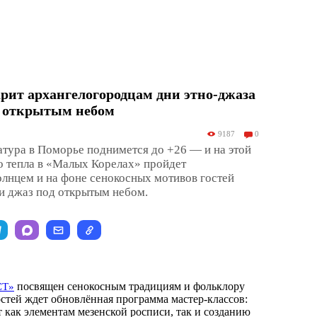
рит архангелогородцам дни этно-джаза
д открытым небом
9187
0
атура в Поморье поднимется до +26 — и на этой
о тепла в «Малых Корелах» пройдет
лнцем и на фоне сенокосных мотивов гостей
и джаз под открытым небом.
посвящен сенокосным традициям и фольклору
СТ»
остей ждет обновлённая программа мастер-классов:
 как элементам мезенской росписи, так и созданию