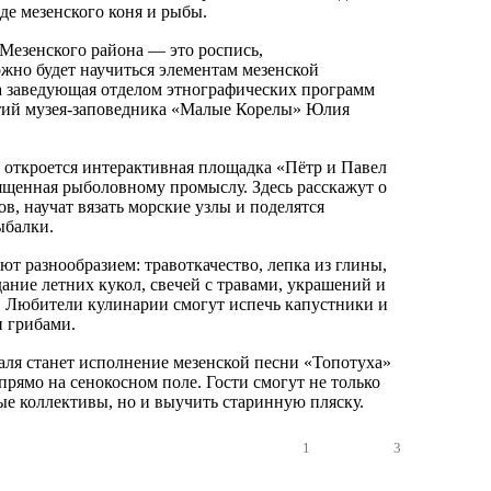
де мезенского коня и рыбы.
Мезенского района — это роспись,
но будет научиться элементам мезенской
а заведующая отделом этнографических программ
тий музея-заповедника «Малые Корелы» Юлия
 откроется интерактивная площадка «Пётр и Павел
вященная рыболовному промыслу. Здесь расскажут о
в, научат вязать морские узлы и поделятся
ыбалки.
т разнообразием: травоткачество, лепка из глины,
дание летних кукол, свечей с травами, украшений и
. Любители кулинарии смогут испечь капустники и
и грибами.
ля станет исполнение мезенской песни «Топотуха»
 прямо на сенокосном поле. Гости смогут не только
е коллективы, но и выучить старинную пляску.
1
3