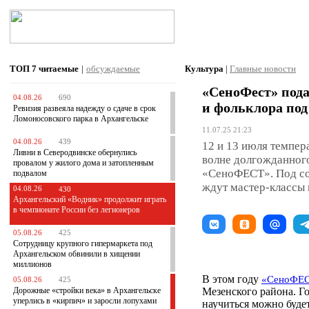
ТОП 7
читаемые
|
обсуждаемые
Культура
|
Главные новости
«СеноФест» пода
04.08.26
690
и фольклора по
Ревизия развеяла надежду о сдаче в срок
Ломоносовского парка в Архангельске
11.07.25 21:23
04.08.26
439
12 и 13 июля темпер
Ливни в Северодвинске обернулись
волне долгожданног
провалом у жилого дома и затопленным
«СеноФЕСТ». Под со
подвалом
ждут мастер-классы 
04.08.26
430
Архангельский «Водник» продолжит играть
в чемпионате России без легионеров
05.08.26
425
Сотрудницу крупного гипермаркета под
Архангельском обвинили в хищении
миллионов
В этом году
«СеноФЕ
05.08.26
425
Дорожные «стройки века» в Архангельске
Мезенского района. Г
уперлись в «кирпич» и заросли лопухами
научиться можно будет