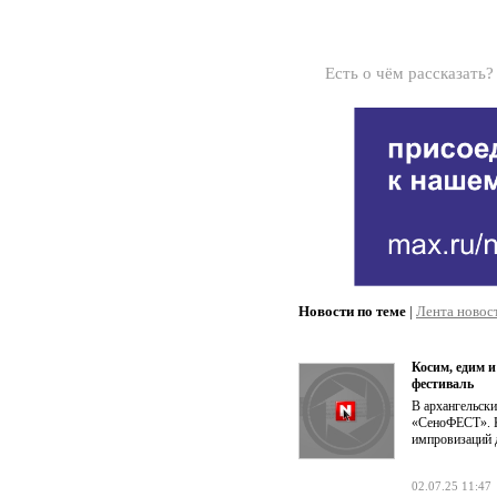
Есть о чём рассказать
Новости по теме
|
Лента новос
Косим, едим и
фестиваль
В архангельски
«СеноФЕСТ». Ка
импровизаций 
02.07.25 11:47