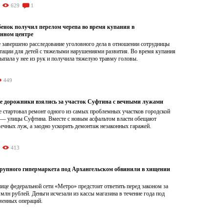
629
1
бенок получил перелом черепа во время купания в
нном центре
 завершено расследование уголовного дела в отношении сотрудницы
итации для детей с тяжелыми нарушениями развития. Во время купания
ыпала у нее из рук и получила тяжелую травму головы.
449
е дорожники взялись за участок Суфтина с вечными лужами
е стартовал ремонт одного из самых проблемных участков городской
 — улицы Суфтина. Вместе с новым асфальтом власти обещают
вечных луж, а заодно ускорить демонтаж незаконных гаражей.
413
рупного гипермаркета под Архангельском обвинили в хищении
це федеральной сети «Метро» предстоит ответить перед законом за
 млн рублей. Деньги исчезали из кассы магазина в течение года под
менных операций.