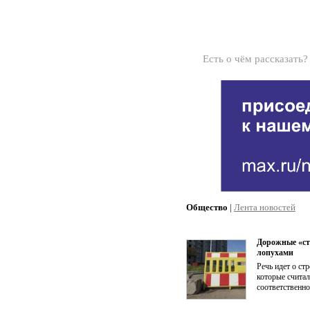
Есть о чём рассказать
Общество
|
Лента новостей
Дорожные «ст
лопухами
Речь идет о ст
которые счита
соответственно