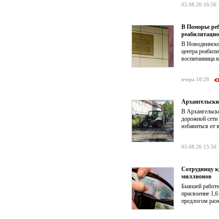
05.08.26 16:56
В Поморье ре
реабилитацио
В Новодвинске
центра реабил
воспитанница в
вчера 10:28
Архангельски
В Архангельск
дорожной сети
избавиться от 
05.08.26 15:50
Сотрудницу к
миллионов
Бывшей работни
присвоение 1,6
предлогом раз