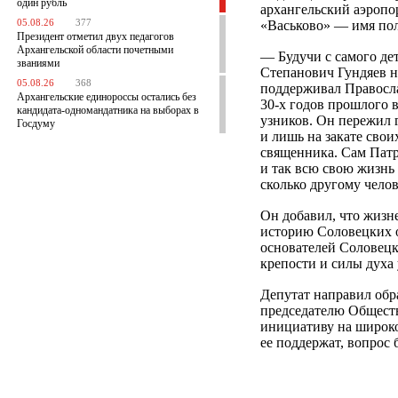
один рубль
архангельский аэропо
05.08.26
377
«Васьково» — имя пол
Президент отметил двух педагогов
Архангельской области почетными
— Будучи с самого де
званиями
Степанович Гундяев н
05.08.26
368
поддерживал Правосла
Архангельские единороссы остались без
30-х годов прошлого в
кандидата-одномандатника на выборах в
узников. Он пережил 
Госдуму
и лишь на закате свои
священника. Сам Патр
и так всю свою жизнь
сколько другому чело
Он добавил, что жизн
историю Соловецких о
основателей Соловецк
крепости и силы духа 
Депутат направил обр
председателю Общест
инициативу на широк
ее поддержат, вопрос 