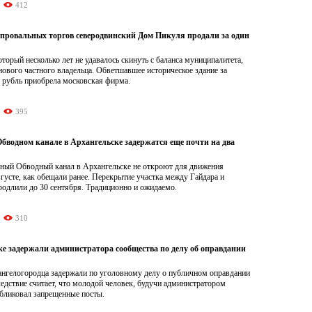
412
 провальных торгов северодвинский Дом Пикуля продали за один
торый несколько лет не удавалось скинуть с баланса муниципалитета,
нового частного владельца. Обветшавшее историческое здание за
 рубль приобрела московская фирма.
395
бводном канале в Архангельске задержатся еще почти на два
ный Обводный канал в Архангельске не откроют для движения
вгусте, как обещали ранее. Перекрытие участка между Гайдара и
родлили до 30 сентября. Традиционно и ожидаемо.
310
ке задержали администратора сообщества по делу об оправдании
хангелогородца задержали по уголовному делу о публичном оправдании
едствие считает, что молодой человек, будучи администратором
убликовал запрещенные посты.