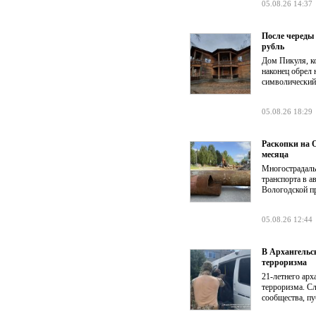
05.08.26 14:37
После череды
рубль
Дом Пикуля, ко
наконец обрел 
символический
05.08.26 18:29
Раскопки на О
месяца
Многострадаль
транспорта в а
Вологодской п
05.08.26 12:44
В Архангельс
терроризма
21-летнего ар
терроризма. Сл
сообщества, п