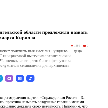
нгельской области предложили назвать
триарха Кирилла
1680
0
может получить имя Василия Гундяева — деда
С инициативой выступил архангельский
Черненко, заявив, что биография узника
служителя символична для архипелага.
ля реготделения партии «Справедливая Россия – За
ко, практика называть воздушные гавани именами
же давно доказала свою значимость. Напомним, что