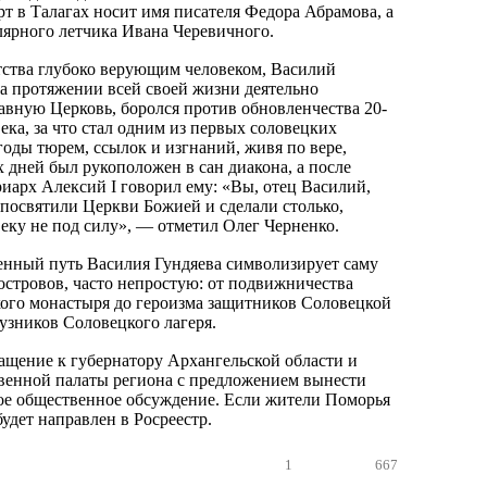
рт в Талагах носит имя писателя Федора Абрамова, а
ярного летчика Ивана Черевичного.
тства глубоко верующим человеком, Василий
а протяжении всей своей жизни деятельно
вную Церковь, боролся против обновленчества 20-
ека, за что стал одним из первых соловецких
годы тюрем, ссылок и изгнаний, живя по вере,
х дней был рукоположен в сан диакона, а после
иарх Алексий I говорил ему: «Вы, отец Василий,
 посвятили Церкви Божией и сделали столько,
веку не под силу», — отметил Олег Черненко.
енный путь Василия Гундяева символизирует саму
стровов, часто непростую: от подвижничества
ого монастыря до героизма защитников Соловецкой
узников Соловецкого лагеря.
ащение к губернатору Архангельской области и
венной палаты региона с предложением вынести
ое общественное обсуждение. Если жители Поморья
будет направлен в Росреестр.
1
667