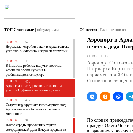
ТОП 7
читаемые
|
обсуждаемые
Общество
|
Главные новости
Аэропорт в Арха
05.08.26
629
в честь деда Па
Дорожные «стройки века» в Архангельске
уперлись в «кирпич» и заросли лопухами
01.10.25 11:10
06.08.26
449
Аэропорт Соловков 
В Поморье ребенок получил перелом
Патриарха Кирилла. 
черепа во время купания в
парламентарий Олег 
реабилитационном центре
Соловков и священно
05.08.26
413
Архангельские дорожники взялись за
участок Суфтина с вечными лужами
05.08.26
412
Сотрудницу крупного гипермаркета под
Архангельском обвинили в хищении
миллионов
По словам председате
05.08.26
395
После череды провальных торгов
правду» Олега Чернен
северодвинский Дом Пикуля продали за
выдающихся россиян у