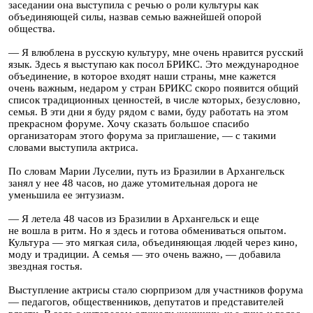
заседании она выступила с речью о роли культуры как
объединяющей силы, назвав семью важнейшей опорой
общества.
— Я влюблена в русскую культуру, мне очень нравится русский
язык. Здесь я выступаю как посол БРИКС. Это международное
объединение, в которое входят наши страны, мне кажется
очень важным, недаром у стран БРИКС скоро появится общий
список традиционных ценностей, в числе которых, безусловно,
семья. В эти дни я буду рядом с вами, буду работать на этом
прекрасном форуме. Хочу сказать большое спасибо
организаторам этого форума за приглашение, — с такими
словами выступила актриса.
По словам Марии Луселии, путь из Бразилии в Архангельск
занял у нее 48 часов, но даже утомительная дорога не
уменьшила ее энтузиазм.
— Я летела 48 часов из Бразилии в Архангельск и еще
не вошла в ритм. Но я здесь и готова обмениваться опытом.
Культура — это мягкая сила, объединяющая людей через кино,
моду и традиции. А семья — это очень важно, — добавила
звездная гостья.
Выступление актрисы стало сюрпризом для участников форума
— педагогов, общественников, депутатов и представителей