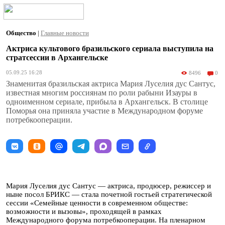
Общество
|
Главные новости
Актриса культового бразильского сериала выступила на
стратсессии в Архангельске
05.09.25 16:28
8496
0
Знаменитая бразильская актриса Мария Луселия дус Сантус,
известная многим россиянам по роли рабыни Изауры в
одноименном сериале, прибыла в Архангельск. В столице
Поморья она приняла участие в Международном форуме
потребкооперации.
Мария Луселия дус Сантус — актриса, продюсер, режиссер и
ныне посол БРИКС — стала почетной гостьей стратегической
сессии «Семейные ценности в современном обществе:
возможности и вызовы», проходящей в рамках
Международного форума потребкооперации. На пленарном