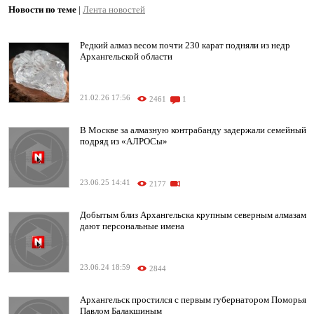
Новости по теме
|
Лента новостей
Редкий алмаз весом почти 230 карат подняли из недр
Архангельской области
21.02.26 17:56
2461
1
В Москве за алмазную контрабанду задержали семейный
подряд из «АЛРОСы»
23.06.25 14:41
2177
Добытым близ Архангельска крупным северным алмазам
дают персональные имена
23.06.24 18:59
2844
Архангельск простился с первым губернатором Поморья
Павлом Балакшиным