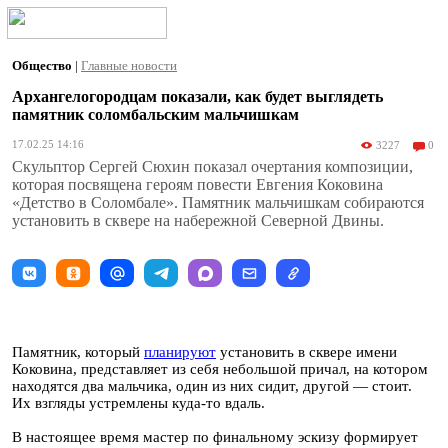
Общество
|
Главные новости
Архангелогородцам показали, как будет выглядеть
памятник соломбальским мальчишкам
17.02.25 14:16
3227
0
Скульптор Сергей Сюхин показал очертания композиции,
которая посвящена героям повести Евгения Коковина
«Детство в Соломбале». Памятник мальчишкам собираются
установить в сквере на набережной Северной Двины.
Памятник, который
планируют
установить в сквере имени
Коковина, представляет из себя небольшой причал, на котором
находятся два мальчика, один из них сидит, другой — стоит.
Их взгляды устремлены куда-то вдаль.
В настоящее время мастер по финальному эскизу формирует