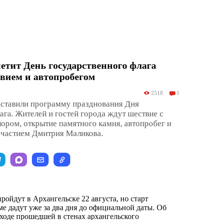
етит День государственного флага
вием и автопробегом
2518
1
дставили программу празднования Дня
ага. Жителей и гостей города ждут шествие с
ором, открытие памятного камня, автопробег и
участием Дмитрия Маликова.
ойдут в Архангельске 22 августа, но старт
е дадут уже за два дня до официальной даты. Об
 ходе прошедшей в стенах архангельского