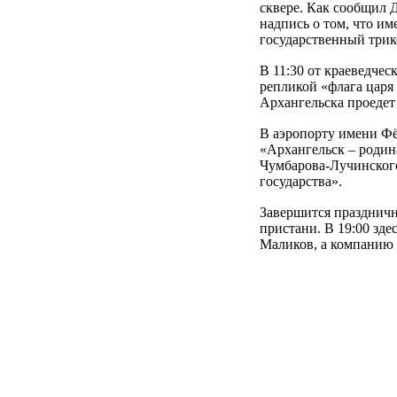
сквере. Как сообщил 
надпись о том, что им
государственный три
В 11:30 от краеведчес
репликой «флага царя
Архангельска проедет
В аэропорту имени Фё
«Архангельск – родина
Чумбарова-Лучинского
государства».
Завершится праздничн
пристани. В 19:00 зде
Маликов, а компанию 