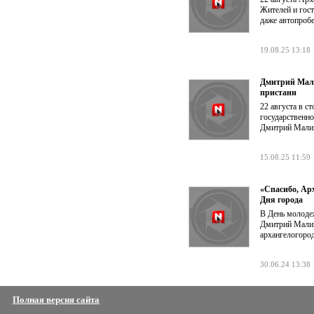
Жителей и гос
даже автопроб
19.08.25 13:18
Дмитрий Мали
пристани
22 августа в 
государственно
Дмитрий Мали
15.08.25 11:59
«Спасибо, Ар
Дня города
В День молоде
Дмитрий Малик
архангелогород
30.06.24 13:38
Полная версия сайта