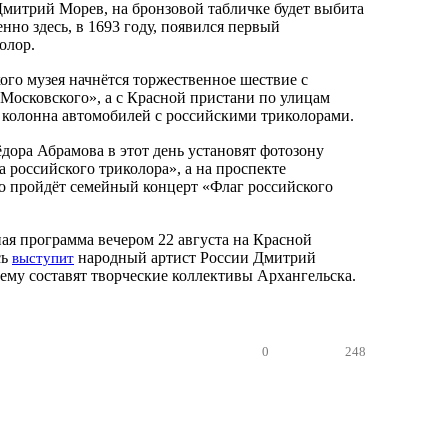
Дмитрий Морев, на бронзовой табличке будет выбита
енно здесь, в 1693 году, появился первый
колор.
кого музея начнётся торжественное шествие с
 Московского», а с Красной пристани по улицам
 колонна автомобилей с российскими триколорами.
дора Абрамова в этот день установят фотозону
 российского триколора», а на проспекте
 пройдёт семейный концерт «Флаг российского
ая программа вечером 22 августа на Красной
сь
народный артист России Дмитрий
выступит
ему составят творческие коллективы Архангельска.
0
248