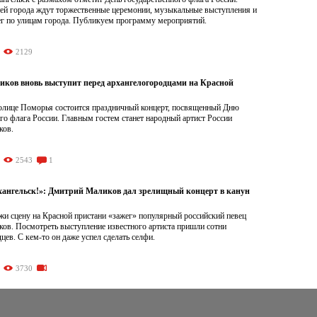
тей города ждут торжественные церемонии, музыкальные выступления и
ег по улицам города. Публикуем программу мероприятий.
2129
ков вновь выступит перед архангелогородцами на Красной
столице Поморья состоится праздничный концерт, посвященный Дню
го флага России. Главным гостем станет народный артист России
ков.
2543
1
хангельск!»: Дмитрий Маликов дал зрелищный концерт в канун
жи сцену на Красной пристани «зажег» популярный российский певец
ов. Посмотреть выступление известного артиста пришли сотни
цев. С кем-то он даже успел сделать селфи.
3730