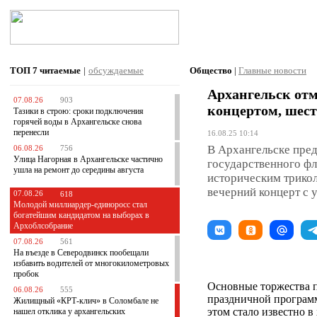
ТОП 7
читаемые
|
обсуждаемые
Общество
|
Главные новости
Архангельск отм
07.08.26
903
концертом, шест
Тазики в строю: сроки подключения
горячей воды в Архангельске снова
перенесли
16.08.25 10:14
В Архангельске пре
06.08.26
756
Улица Нагорная в Архангельске частично
государственного фл
ушла на ремонт до середины августа
историческим трикол
вечерний концерт с 
07.08.26
618
Молодой миллиардер-единоросс стал
богатейшим кандидатом на выборах в
Архоблсобрание
07.08.26
561
На въезде в Северодвинск пообещали
избавить водителей от многокилометровых
пробок
Основные торжества пр
06.08.26
555
праздничной программ
Жилищный «КРТ-клич» в Соломбале не
этом стало известно в
нашел отклика у архангельских