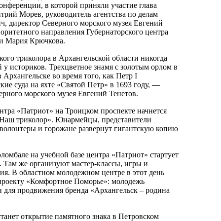
конференции, в которой приняли участие глава
рий Морев, руководитель агентства по делам
, директор Северного морского музея Евгений
иоритетного направления Губернаторского центра
ти Мария Крючкова.
ого триколора в Архангельской области никогда
 у историков. Трехцветное знамя с золотым орлом в
 Архангельске во время того, как Петр I
ие суда на яхте «Святой Петр» в 1693 году, —
ерного морского музея Евгений Тенетов.
центра «Патриот» на Троицком проспекте начнется
«Наш триколор». Юнармейцы, представители
волонтеры и горожане развернут гигантскую копию
Соломбале на учебной базе центра «Патриот» стартует
. Там же организуют мастер-классы, игры и
ия. В областном молодежном центре в этот день
проекту «Комфортное Поморье»: молодежь
 для продвижения бренда «Архангельск – родина
анет открытие памятного знака в Петровском