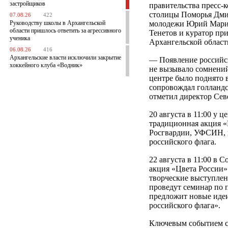
застройщиков
правительства пресс-
столицы Поморья Дмит
07.08.26
422
Руководству школы в Архангельской
молодежи Юрий Марич
области пришлось ответить за агрессивного
Тенетов и куратор пр
ученика
Архангельской облас
06.08.26
416
Архангельские власти исключили закрытие
— Появление российск
хоккейного клуба «Водник»
не вызывало сомнений
центре было поднято в
сопровождал голландск
отметил директор Сев
20 августа в 11:00 у 
традиционная акция 
Росгвардии, УФСИН, 
российского флага.
22 августа в 11:00 в 
акция «Цвета России»
творческие выступлен
проведут семинар по 
предложит новые идеи
российского флага».
Ключевым событием ст