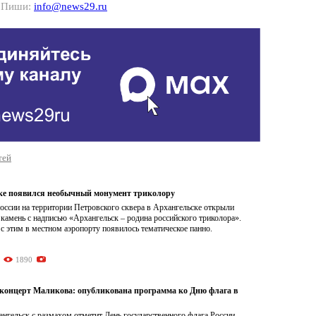
? Пиши:
info@news29.ru
тей
ке появился необычный монумент триколору
оссии на территории Петровского сквера в Архангельске открыли
камень с надписью «Архангельск – родина российского триколора».
 этим в местном аэропорту появилось тематическое панно.
1890
 концерт Маликова: опубликована программа ко Дню флага в
ангельск с размахом отметит День государственного флага России.