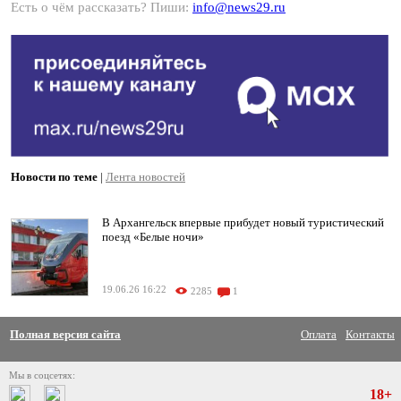
Есть о чём рассказать? Пиши:
info@news29.ru
Новости по теме
|
Лента новостей
В Архангельск впервые прибудет новый туристический
поезд «Белые ночи»
19.06.26 16:22
2285
1
Полная версия сайта
Оплата
Контакты
Мы в соцсетях:
18+