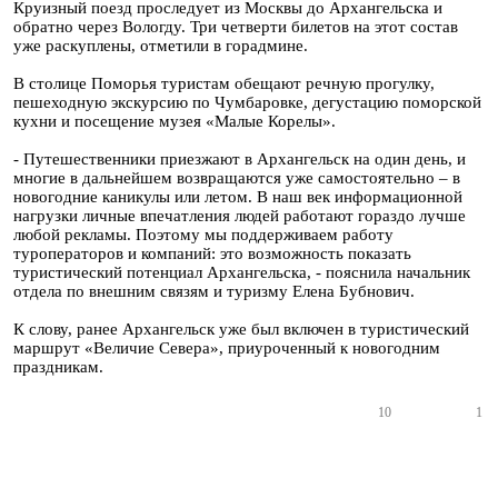
Круизный поезд проследует из Москвы до Архангельска и
обратно через Вологду. Три четверти билетов на этот состав
уже раскуплены, отметили в горадмине.
В столице Поморья туристам обещают речную прогулку,
пешеходную экскурсию по Чумбаровке, дегустацию поморской
кухни и посещение музея «Малые Корелы».
- Путешественники приезжают в Архангельск на один день, и
многие в дальнейшем возвращаются уже самостоятельно – в
новогодние каникулы или летом. В наш век информационной
нагрузки личные впечатления людей работают гораздо лучше
любой рекламы. Поэтому мы поддерживаем работу
туроператоров и компаний: это возможность показать
туристический потенциал Архангельска, - пояснила начальник
отдела по внешним связям и туризму Елена Бубнович.
К слову, ранее Архангельск уже был включен в туристический
маршрут «Величие Севера», приуроченный к новогодним
праздникам.
10
1