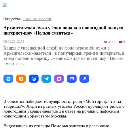
Общество
|
Главные новости
Архангельская лужа у ёлки попала в новогодний выпуск
интернет-шоу «Нельзя смеяться»
06.01.26 12:53
3132
0
Кадры с украшенной ёлкой на фоне огромной лужи в
Архангельске «залетели» в популярный тренд в интернете, а
затем попали в нарезку смешных видеозаписей шоу «Нельзя
смеяться».
В соцсетях набирает популярность тренд «Мой город, что ты
творишь?». Люди из разных уголков России публикуют рилсы с
новогодним украшением улиц в ответ на ролики с пафосным
новогодним убранством Москвы.
Видеозапись из столицы Поморья залетела в различные