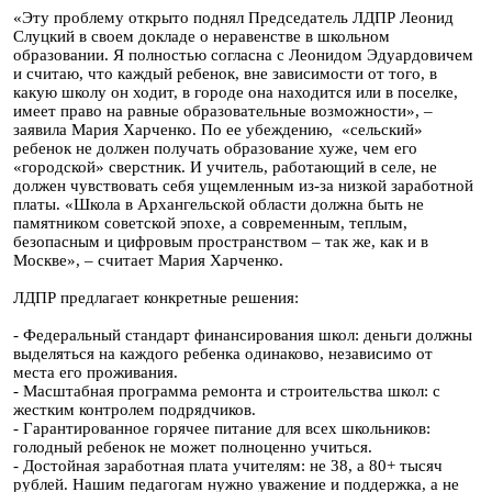
«Эту проблему открыто поднял Председатель ЛДПР Леонид
Слуцкий в своем докладе о неравенстве в школьном
образовании. Я полностью согласна с Леонидом Эдуардовичем
и считаю, что каждый ребенок, вне зависимости от того, в
какую школу он ходит, в городе она находится или в поселке,
имеет право на равные образовательные возможности», –
заявила Мария Харченко. По ее убеждению, «сельский»
ребенок не должен получать образование хуже, чем его
«городской» сверстник. И учитель, работающий в селе, не
должен чувствовать себя ущемленным из-за низкой заработной
платы. «Школа в Архангельской области должна быть не
памятником советской эпохе, а современным, теплым,
безопасным и цифровым пространством – так же, как и в
Москве», – считает Мария Харченко.
ЛДПР предлагает конкретные решения:
- Федеральный стандарт финансирования школ: деньги должны
выделяться на каждого ребенка одинаково, независимо от
места его проживания.
- Масштабная программа ремонта и строительства школ: с
жестким контролем подрядчиков.
- Гарантированное горячее питание для всех школьников:
голодный ребенок не может полноценно учиться.
- Достойная заработная плата учителям: не 38, а 80+ тысяч
рублей. Нашим педагогам нужно уважение и поддержка, а не