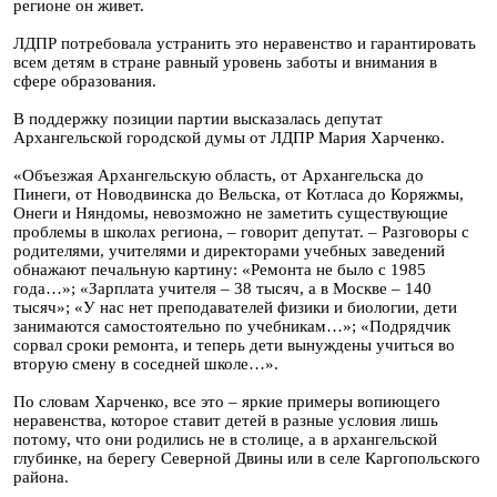
регионе он живет.
ЛДПР потребовала устранить это неравенство и гарантировать
всем детям в стране равный уровень заботы и внимания в
сфере образования.
В поддержку позиции партии высказалась депутат
Архангельской городской думы от ЛДПР Мария Харченко.
«Объезжая Архангельскую область, от Архангельска до
Пинеги, от Новодвинска до Вельска, от Котласа до Коряжмы,
Онеги и Няндомы, невозможно не заметить существующие
проблемы в школах региона, – говорит депутат. – Разговоры с
родителями, учителями и директорами учебных заведений
обнажают печальную картину: «Ремонта не было с 1985
года…»; «Зарплата учителя – 38 тысяч, а в Москве – 140
тысяч»; «У нас нет преподавателей физики и биологии, дети
занимаются самостоятельно по учебникам…»; «Подрядчик
сорвал сроки ремонта, и теперь дети вынуждены учиться во
вторую смену в соседней школе…».
По словам Харченко, все это – яркие примеры вопиющего
неравенства, которое ставит детей в разные условия лишь
потому, что они родились не в столице, а в архангельской
глубинке, на берегу Северной Двины или в селе Каргопольского
района.