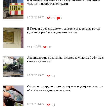
«кирпич» и заросли лопухами
05.08.26 16:56
629
1
В Поморье ребенок получил перелом черепа во время
купания в реабилитационном центре
вчера 10:28
449
Архангельские дорожники взялись за участок Суфтина с
вечными лужами
05.08.26 15:50
413
Сотрудницу крупного гипермаркета под Архангельском
обвинили в хищении миллионов
05.08.26 14:37
412