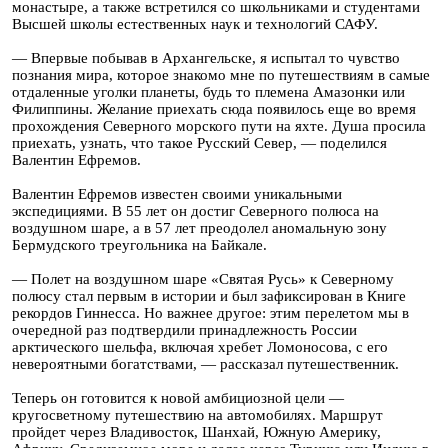
монастыре, а также встретился со школьниками и студентами
Высшей школы естественных наук и технологий САФУ.
— Впервые побывав в Архангельске, я испытал то чувство
познания мира, которое знакомо мне по путешествиям в самые
отдаленные уголки планеты, будь то племена Амазонки или
Филиппины. Желание приехать сюда появилось еще во время
прохождения Северного морского пути на яхте. Душа просила
приехать, узнать, что такое Русский Север, — поделился
Валентин Ефремов.
Валентин Ефремов известен своими уникальными
экспедициями. В 55 лет он достиг Северного полюса на
воздушном шаре, а в 57 лет преодолел аномальную зону
Бермудского треугольника на Байкале.
— Полет на воздушном шаре «Святая Русь» к Северному
полюсу стал первым в истории и был зафиксирован в Книге
рекордов Гиннесса. Но важнее другое: этим перелетом мы в
очередной раз подтвердили принадлежность России
арктического шельфа, включая хребет Ломоносова, с его
невероятными богатствами, — рассказал путешественник.
Теперь он готовится к новой амбициозной цели —
кругосветному путешествию на автомобилях. Маршрут
пройдет через Владивосток, Шанхай, Южную Америку,