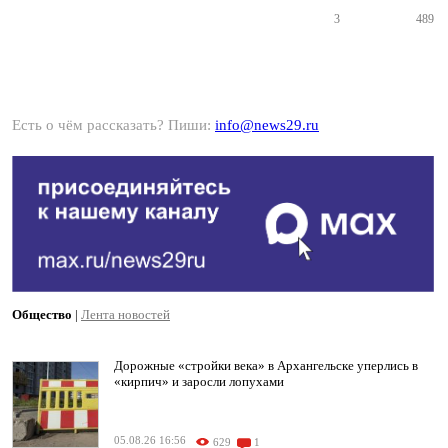
3
489
Есть о чём рассказать? Пиши:
info@news29.ru
Общество
|
Лента новостей
Дорожные «стройки века» в Архангельске уперлись в
«кирпич» и заросли лопухами
05.08.26 16:56
629
1