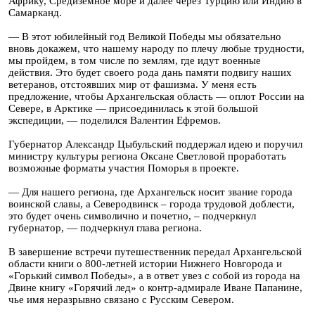
Африку, Средиземное море и далее через Турцию или Индию в
Самарканд.
— В этот юбилейный год Великой Победы мы обязательно
вновь докажем, что нашему народу по плечу любые трудности,
мы пройдем, в том числе по землям, где идут военные
действия. Это будет своего рода дань памяти подвигу наших
ветеранов, отстоявших мир от фашизма. У меня есть
предложение, чтобы Архангельская область — оплот России на
Севере, в Арктике — присоединилась к этой большой
экспедиции, — поделился Валентин Ефремов.
Губернатор Александр Цыбульский поддержал идею и поручил
министру культуры региона Оксане Светловой проработать
возможные форматы участия Поморья в проекте.
— Для нашего региона, где Архангельск носит звание города
воинской славы, а Северодвинск – города трудовой доблести,
это будет очень символично и почетно, – подчеркнул
губернатор, — подчеркнул глава региона.
В завершение встречи путешественник передал Архангельской
области книги о 800-летней истории Нижнего Новгорода и
«Горький символ Победы», а в ответ увез с собой из города на
Двине книгу «Горячий лед» о контр-адмирале Иване Папанине,
чье имя неразрывно связано с Русским Севером.