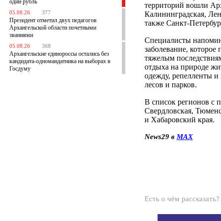
один рубль
территорий вошли Арх
05.08.26
377
Калининградская, Лен
Президент отметил двух педагогов
также Санкт-Петербур
Архангельской области почетными
званиями
Специалисты напомин
05.08.26
368
заболевание, которое
Архангельские единороссы остались без
тяжелым последствиям
кандидата-одномандатника на выборах в
отдыха на природе жи
Госдуму
одежду, репелленты и
лесов и парков.
В список регионов с
Свердловская, Тюменс
и Хабаровский края.
News29 в
MAX
Есть о чём рассказать