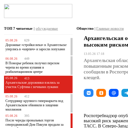
ТОП 7
читаемые
|
обсуждаемые
Общество
|
Главные новости
Архангельская о
05.08.26
629
высоким риском
Дорожные «стройки века» в Архангельске
уперлись в «кирпич» и заросли лопухами
13.05.26 17:18
06.08.26
449
Архангельская облас
В Поморье ребенок получил перелом
повышенным риском 
черепа во время купания в
сообщили в Роспотре
реабилитационном центре
клещей.
05.08.26
413
Архангельские дорожники взялись за
участок Суфтина с вечными лужами
05.08.26
412
Сотрудницу крупного гипермаркета под
Архангельском обвинили в хищении
миллионов
Роспотребнадзор опуб
05.08.26
395
После череды провальных торгов
высокий риск зараже
северодвинский Дом Пикуля продали за
ТАСС. В Северо-Запад