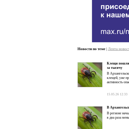
Новости по теме
|
Лента новос
Клещи пошли 
за тысячу
В Архангельско
клещей, уже пр
активность опа
15.05.26 12:33
В Архангельск
В регионе нач
в два раза мен