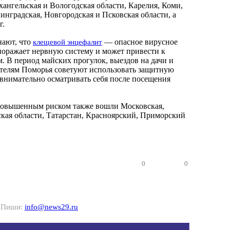
ангельская и Вологодская области, Карелия, Коми,
инградская, Новгородская и Псковская области, а
г.
ают, что
— опасное вирусное
клещевой энцефалит
 поражает нервную систему и может привести к
. В период майских прогулок, выездов на дачи и
телям Поморья советуют использовать защитную
 внимательно осматривать себя после посещения
 повышенным риском также вошли Московская,
кая области, Татарстан, Красноярский, Приморский
0
0
? Пиши:
info@news29.ru