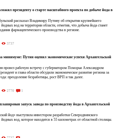
ложил президенту о старте масштабного проекта по добыче йода в
ульский рассказал Владимиру Путину об открытии крупнейшего
йодных вод на территории области, отметив, что добыча йода станет
здания фармацевтического производства в регионе.
3737
на минимуме: Путин оценил экономические успехи Архангельской
н провел рабочую встречу с губернатором Поморья Александром
езидент и глава области обсудили экономическое развитие региона за
года: преодоление безработицы, рост ВРП и так далее.
2770
1
апланирован запуск завода по производству йода в Архангельской
ский йод» выступила инвестором разработки Северодвинского
йодных вод, которое находится в 55 километрах от областной столицы.
7737