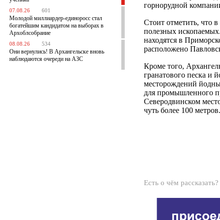
горнорудной компании
07.08.26
601
Молодой миллиардер-единоросс стал
Стоит отметить, что 
богатейшим кандидатом на выборах в
полезных ископаемых
Архоблсобрание
находятся в Приморск
08.08.26
534
расположено Павловс
Они вернулись! В Архангельске вновь
наблюдаются очереди на АЗС
Кроме того, Архангел
гранатового песка и й
месторождений йодны
для промышленного пр
Северодвинском место
чуть более 100 метров
Есть о чём рассказать