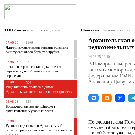
ТОП 7
читаемые
|
обсуждаемые
Общество
|
Главные новости
Архангельская о
07.08.26
1106
редкоземельных
Жители архангельской деревни встали на
защиту соснового бора от вырубки
24.03.25 09:40
07.08.26
927
В Поморье намерены
Тазики в строю: сроки подключения
включая месторожден
горячей воды в Архангельске снова
федеральным СМИ со
перенесли
Александр Цыбульск
08.08.26
796
Вода внезапно пропала в домах
Архангельска после аварии на электросетях
08.08.26
635
Коряжма стала новым Шиесом в
архангельских мусорных делах
07.08.26
611
По словам главы Помо
Руководству школы в Архангельской
смысле избыточная те
области пришлось ответить за агрессивного
Новой Земле уже выда
ученика