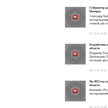
Губернатор до
Поморье
Александр Цыб
месторождения 
основой для со
27.11.24 17:03
Безработица 
области
Владимир Пути
Цыбульским. Пр
последние два 
26.11.24 16:11
На 2023 год з
области
Компания «Рус
месторождения 
04.10.22 15:00