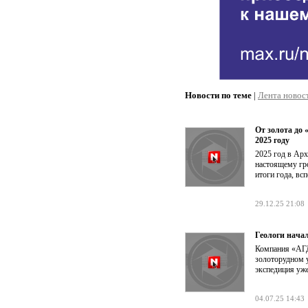
Новости по теме
|
Лента новос
От золота до
2025 году
2025 год в Ар
настоящему гр
итоги года, в
29.12.25 21:08
Геологи начал
Компания «АГД
золоторудном у
экспедиция уже
04.07.25 14:43