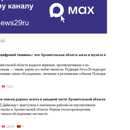
тей
 «цифровой тишины»: чем Архангельская область жила и шумела в
хангельской области выдался нервным, противоречивым и по-
омким — таким, каким его любят читатели. Редакция News29 подводит
споминая самые обсуждаемые, читаемые и резонансные события Поморья.
3423
и поиски рудного золота в западной части Архангельской области
 Даймондс» приступила к поисковым работам на перспективном
частке в Архангельской области. Первая геологоразведочная
 начала обследование местности.
28431
3