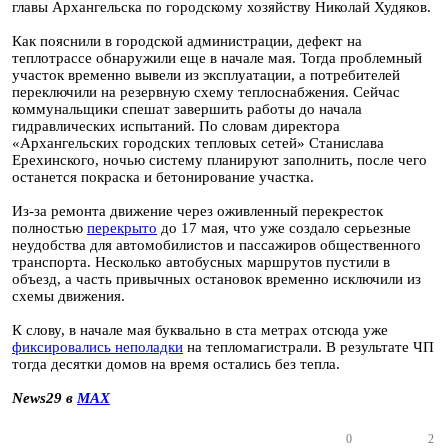
главы Архангельска по городскому хозяйству Николай Худяков.
Как пояснили в городской администрации, дефект на
теплотрассе обнаружили еще в начале мая. Тогда проблемный
участок временно вывели из эксплуатации, а потребителей
переключили на резервную схему теплоснабжения. Сейчас
коммунальщики спешат завершить работы до начала
гидравлических испытаний. По словам директора
«Архангельских городских тепловых сетей» Станислава
Ерехинского, ночью систему планируют заполнить, после чего
останется покраска и бетонирование участка.
Из-за ремонта движение через оживленный перекресток
полностью
перекрыто
до 17 мая, что уже создало серьезные
неудобства для автомобилистов и пассажиров общественного
транспорта. Несколько автобусных маршрутов пустили в
объезд, а часть привычных остановок временно исключили из
схемы движения.
К слову, в начале мая буквально в ста метрах отсюда уже
фиксировались неполадки
на тепломагистрали. В результате ЧП
тогда десятки домов на время остались без тепла.
News29 в
MAX
0
2