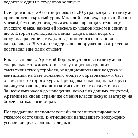
педагог и один из студентов колледжа.
Все произошло 29 сентября около 8:30 утра, когда в техникуме
проводился открытый урок. Молодой человек, скрывший лицо
маской, без предупреждения атаковал преподавательницу
русского языка, нанеся ей несколько ударов ножом в спину и
шею. Вторая преподавательница, социальный педагог,
получила ранение в грудь, когда попыталась остановить
нападавшего. В момент задержания вооруженного агрессора
пострадал еще один студент.
Как выяснилось, Артемий Корюков учился в техникуме по
специальности «монтаж и эксплуатация внутренних
сантехнических устройств, кондиционирования воздуха и
вентиляции на базе основного общего образования» и был
отчислен со второго курса. Преподавательница, на которую
накинулся юноша, входила комиссию по его отчислению.
За несколько часов до нападения, исходя из данных соцсетей,
Артемий на своей страничке сменил классическую аватарку на
более радикальный образ.
Пострадавшие преподаватели были госпитализированы в
тяжелом состоянии. В отношении нападавшего возбуждено
уголовное дело, юноша задержан.
0
0