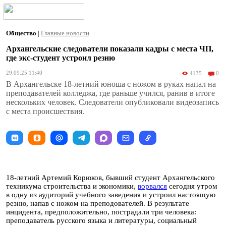
Общество
|
Главные новости
Архангельские следователи показали кадры с места ЧП,
где экс-студент устроил резню
29.09.25 11:40
4135
0
В Архангельске 18-летний юноша с ножом в руках напал на
преподавателей колледжа, где раньше учился, ранив в итоге
нескольких человек. Следователи опубликовали видеозапись
с места происшествия.
18-летний Артемий Корюков, бывший студент Архангельского
техникума строительства и экономики,
ворвался
сегодня утром
в одну из аудиторий учебного заведения и устроил настоящую
резню, напав с ножом на преподователей. В результате
инцидента, предположительно, пострадали три человека:
преподаватель русского языка и литературы, социальный