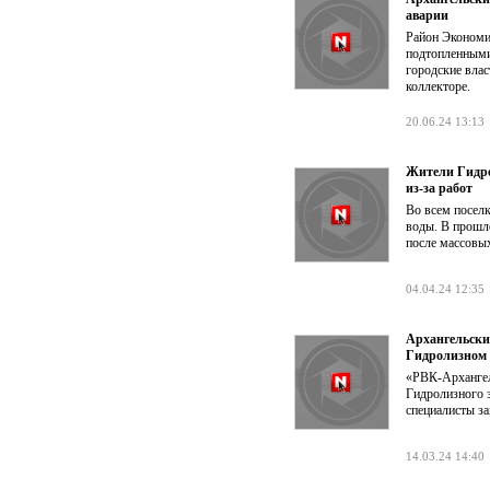
аварии
Район Экономи
подтопленными
городские влас
коллекторе.
20.06.24 13:13
Жители Гидро
из-за работ
Во всем поселк
воды. В прошл
после массовых
04.04.24 12:35
Архангельски
Гидролизном
«РВК-Архангел
Гидролизного 
специалисты за
14.03.24 14:40