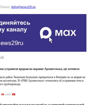
? Пиши:
info@news29.ru
тей
и устранили прорыв на окраине Архангельска, где затопило
еле район Экономии буквально превратился в Венецию из-за аварии на
м коллекторе. В «РВК-Архангельск» отчитались об устранении течи и
ого трубопровода.
1648
й микрорайон оказался под водой из-за очередной коммунальной