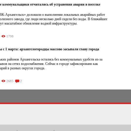
е коммунальщики отчитались об устранении аварии в поселке
ВК-Архангельск» доложили о выполнении локальных аварийных работ
олизного завода, где люди несколько дней сидели без воды. В ближайшее
нут масштабное обновление водной инфраструктуры.
1798
ы с 1 марта: архангелогородцы массово засыпали главу города
ких районов Архангельска остались без коммунальных удобств из-за
вов на сетях водоснабжения. Сейчас в городе зафиксировано как
рий в разных округах города.
2685
2