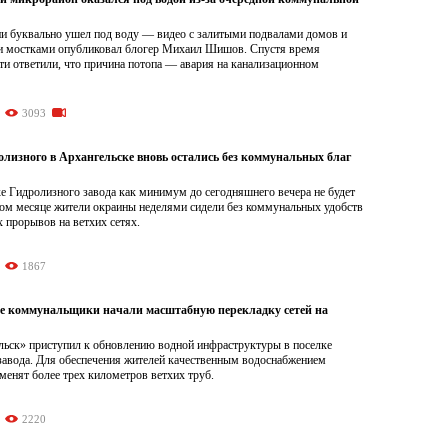
и буквально ушел под воду — видео с залитыми подвалами домов и
 мостками опубликовал блогер Михаил Шишов. Спустя время
ти ответили, что причина потопа — авария на канализационном
3093
лизного в Архангельске вновь остались без коммунальных благ
е Гидролизного завода как минимум до сегодняшнего вечера не будет
ом месяце жители окраины неделями сидели без коммунальных удобств
 прорывов на ветхих сетях.
1867
е коммунальщики начали масштабную перекладку сетей на
ьск» приступил к обновлению водной инфраструктуры в поселке
завода. Для обеспечения жителей качественным водоснабжением
менят более трех километров ветхих труб.
2220