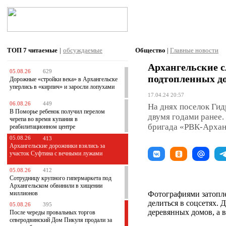
ТОП 7
читаемые
|
обсуждаемые
Общество
|
Главные новости
Архангельские с
05.08.26
629
подтопленных д
Дорожные «стройки века» в Архангельске
уперлись в «кирпич» и заросли лопухами
17.04.24 20:57
06.08.26
449
На днях поселок Гидр
В Поморье ребенок получил перелом
двумя годами ранее.
черепа во время купания в
бригада «РВК-Арханг
реабилитационном центре
05.08.26
413
Архангельские дорожники взялись за
участок Суфтина с вечными лужами
05.08.26
412
Сотрудницу крупного гипермаркета под
Архангельском обвинили в хищении
миллионов
Фотографиями затопл
делиться в соцсетях. 
05.08.26
395
деревянных домов, а в
После череды провальных торгов
северодвинский Дом Пикуля продали за