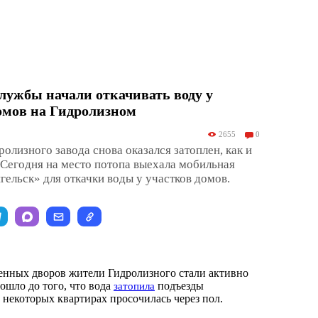
лужбы начали откачивать воду у
омов на Гидролизном
2655
0
олизного завода снова оказался затоплен, как и
 Сегодня на место потопа выехала мобильная
ельск» для откачки воды у участков домов.
енных дворов жители Гидролизного стали активно
Дошло до того, что вода
подъезды
затопила
 некоторых квартирах просочилась через пол.