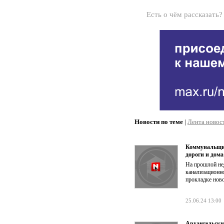
Есть о чём рассказать
Новости по теме
|
Лента новос
Коммунальщик
дороги и дома
На прошлой нед
канализационно
прокладке нов
25.06.24 13:00
Архангельски