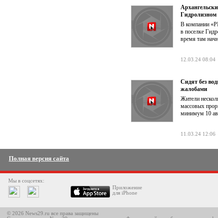
Архангельски
Гидролизном
В компании «Р
в поселке Гидр
время там нач
12.03.24 08:04
Сидят без вод
жалобами
Жители несколь
массовых проры
минимум 10 ава
11.03.24 12:06
Полная версия сайта
Мы в соцсетях:
Приложение
для iPhone
© 2026 News29.ru все права защищены