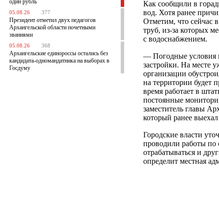
один рубль
Как сообщили в горад
вод. Хотя ранее причи
05.08.26
377
Президент отметил двух педагогов
Отметим, что сейчас 
Архангельской области почетными
труб, из-за которых 
званиями
с водоснабжением.
05.08.26
368
Архангельские единороссы остались без
— Погодные условия 
кандидата-одномандатника на выборах в
застройки. На месте 
Госдуму
организации обустрои
на территории будет 
время работает в шта
постоянные мониторин
заместитель главы Ар
который ранее выехал
Городские власти уто
проводили работы по 
отрабатываться и дру
определит местная ад