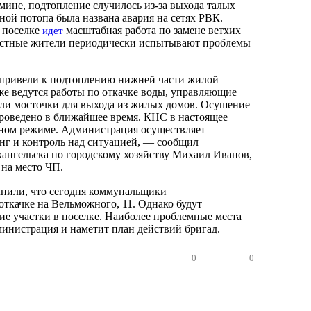
мине, подтопление случилось из-за выхода талых
ной потопа была названа авария на сетях РВК.
в поселке
масштабная работа по замене ветхих
идет
местные жители периодически испытывают проблемы
привели к подтоплению нижней части жилой
уже ведутся работы по откачке воды, управляющие
ли мосточки для выхода из жилых домов. Осушение
проведено в ближайшее время. КНС в настоящее
тном режиме. Администрация осуществляет
г и контроль над ситуацией, — сообщил
хангельска по городскому хозяйству Михаил Иванов,
 на место ЧП.
чнили, что сегодня коммунальщики
откачке на Вельможного, 11. Однако будут
гие участки в поселке. Наиболее проблемные места
министрация и наметит план действий бригад.
0
0