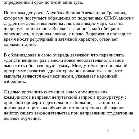
определенный срок по окончании вуза.
По словам депутата Архоблсобрания Александра Гревцова,
которому поступают обращения от подопечных СГМУ, многим
студентам деньги выплачены лишь за январь-март, хотя на
дворе уже почти июнь. Выплаты за апрель-май обещают
перечислить, в лучшем случае, к июлю. Задержки в последнее
время носят регулярный и затяжной характер, отмечает
парламентарий.
В облминздраве в свою очередь заявляют, что перечислять
«допстипендию» раз в месяц вовсе необязательно, главное
выплатить обозначенную сумму. Между тем в региональной
программе развития здравоохранения прямо указано, что
выплаты являются ежемесячными, указывает народный
избранник.
С целью прояснить ситуацию лидер архангельских
коммунистов направил депутатский запрос в прокуратуру с
просьбой проверить деятельность больниц — сторон по
договорам о целевом обучении с точки зрения соблюдения
действующего законодательства при направлении студентов на
целевое обучение.
0
0