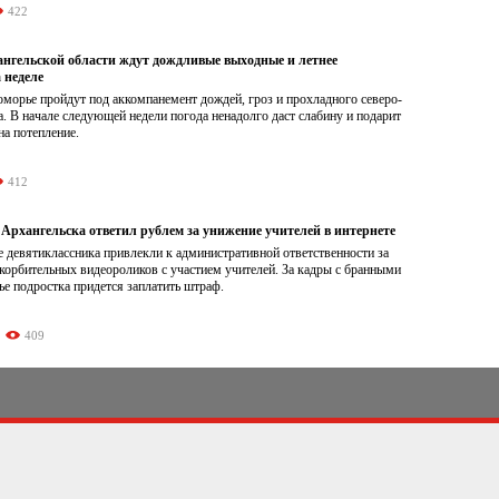
422
нгельской области ждут дождливые выходные и летнее
 неделе
морье пройдут под аккомпанемент дождей, гроз и прохладного северо-
а. В начале следующей недели погода ненадолго даст слабину и подарит
а потепление.
412
Архангельска ответил рублем за унижение учителей в интернете
 девятиклассника привлекли к административной ответственности за
корбительных видеороликов с участием учителей. За кадры с бранными
е подростка придется заплатить штраф.
409