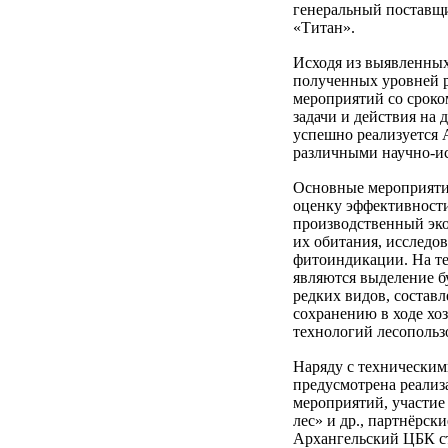
генеральный поставщи
«Титан».
Исходя из выявленных
полученных уровней 
мероприятий со сроком
задачи и действия на
успешно реализуется 
различными научно-и
Основные мероприяти
оценку эффективност
производственный эко
их обитания, исследо
фитоиндикации. На т
являются выделение б
редких видов, состав
сохранению в ходе хо
технологий лесопольз
Наряду с технически
предусмотрена реализ
мероприятий, участие
лес» и др., партнёрск
Архангельский ЦБК с