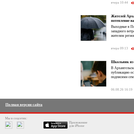
вчера 10:44
Жителей Арха
потепление на
Выходные в По
западного ветр
жителям регион
вчера 09:13
Школьник из 
В Архангельске
публикацию ос
подписями семь
06.08.26 16:19
Полная версия сайта
Мы в соцсетях:
Приложение
для iPhone