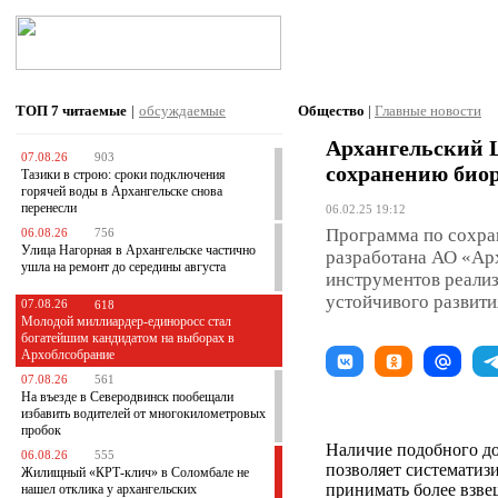
ТОП 7
читаемые
|
обсуждаемые
Общество
|
Главные новости
Архангельский 
07.08.26
903
сохранению био
Тазики в строю: сроки подключения
горячей воды в Архангельске снова
перенесли
06.02.25 19:12
Программа по сохра
06.08.26
756
Улица Нагорная в Архангельске частично
разработана АО «Арх
ушла на ремонт до середины августа
инструментов реализ
устойчивого развити
07.08.26
618
Молодой миллиардер-единоросс стал
богатейшим кандидатом на выборах в
Архоблсобрание
07.08.26
561
На въезде в Северодвинск пообещали
избавить водителей от многокилометровых
пробок
Наличие подобного до
06.08.26
555
позволяет систематиз
Жилищный «КРТ-клич» в Соломбале не
принимать более взве
нашел отклика у архангельских