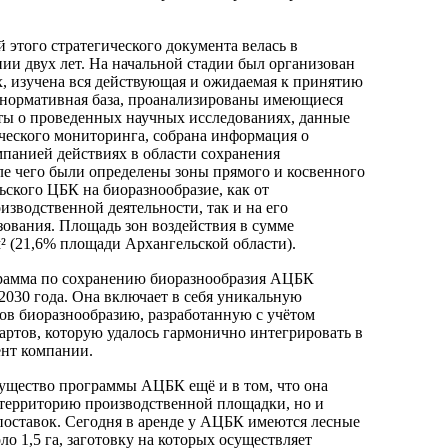
й этого стратегического документа велась в
ии двух лет. На начальной стадии был организован
, изучена вся действующая и ожидаемая к принятию
 нормативная база, проанализированы имеющиеся
ты о проведенных научных исследованиях, данные
ческого мониторинга, собрана информация о
панией действиях в области сохранения
ле чего были определены зоны прямого и косвенного
ьского ЦБК на биоразнообразие, как от
изводственной деятельности, так и на его
зования. Площадь зон воздействия в сумме
м² (21,6% площади Архангельской области).
рамма по сохранению биоразнообразия АЦБК
2030 года. Она включает в себя уникальную
ов биоразнообразию, разработанную с учётом
ртов, которую удалось гармонично интегрировать в
нт компании.
ущество программы АЦБК ещё и в том, что она
о территорию производственной площадки, но и
оставок. Сегодня в аренде у АЦБК имеются лесные
о 1,5 га, заготовку на которых осуществляет