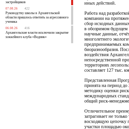
застройщиков
иных действий.
07.08.26
422
Работа над разработко
Руководству школы в Архангельской
области пришлось ответить за агрессивного
компании на протяжен
ученика
сбор исходных данных
в обозримом будущем
06.08.26
416
Архангельские власти исключили закрытие
научные данные, отчё
хоккейного клуба «Водник»
многолетнего экологи
предпринимаемых ком
биоразнообразия. Пос
воздействия Архангел
непосредственной про
территориях лесополь
составляет 127 тыс. к
Представленная Прог
принята на период до 
методику оценки риск
международных станда
общий риск-менеджме
Отличительное преим
затрагивает не тольк
восходящую цепочку п
участки площадью окол