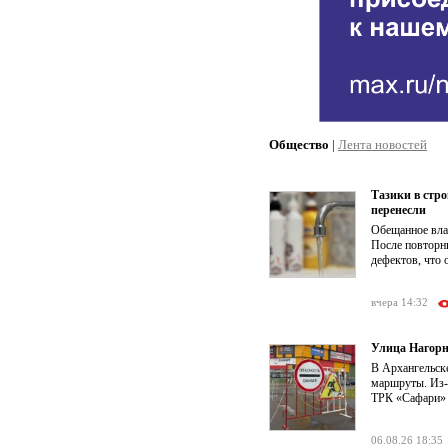
Общество
|
Лента новостей
Тазики в стр
перенесли
Обещанное влас
После повторн
дефектов, что 
вчера 14:32
Улица Нагорн
В Архангельск
маршруты. Из-з
ТРК «Сафари» о
06.08.26 18:35