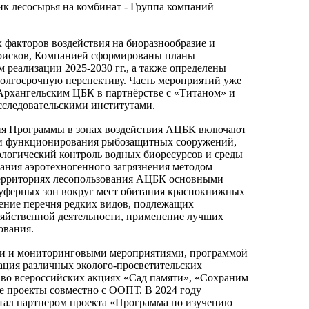
к лесосырья на комбинат - Группа компаний
 факторов воздействия на биоразнообразие и
рисков, Компанией сформированы планы
 реализации 2025-2030 гг., а также определены
 долгосрочную перспективу. Часть мероприятий уже
Архангельским ЦБК в партнёрстве с «Титаном» и
сследовательскими институтами.
я Программы в зонах воздействия АЦБК включают
и функционирования рыбозащитных сооружений,
логический контроль водных биоресурсов и среды
вания аэротехногенного загрязнения методом
ерриториях лесопользования АЦБК основными
уферных зон вокруг мест обитания краснокнижных
ление перечня редких видов, подлежащих
зяйственной деятельности, применение лучших
ования.
ми и мониторинговыми мероприятиями, программой
ация различных эколого-просветительских
 во всероссийских акциях «Сад памяти», «Сохраним
ие проекты совместно с ООПТ. В 2024 году
тал партнером проекта «Программа по изучению