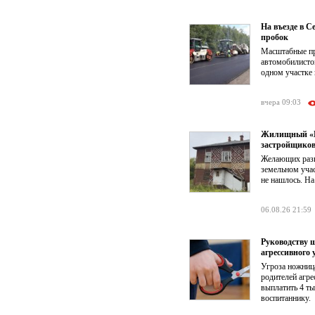
На въезде в 
пробок
Масштабные пр
автомобилистов
одном участке 
вчера 09:03
Жилищный «КР
застройщико
Желающих разв
земельном учас
не нашлось. На
06.08.26 21:59
Руководству 
агрессивного 
Угроза ножниц
родителей агре
выплатить 4 т
воспитаннику.