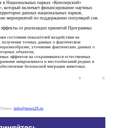
х в Национальных парках «Кенозерский»
», который включает финансирование научных
территории данных национальных парков,
цию мероприятий по поддержанию популяций сов.
эффекты от реализации принятой Программы:
ки состояния показателей воздействия на
, получение точных данных о фактическом
биоразнообразие, уточнение фактических данных о
аторных объектов;
евых эффектов на сохранившихся естественных
хранение микроклимата и местообитаний редких и
 обеспечение безопасной миграции животных.
0
0
? Пиши:
info@news29.ru