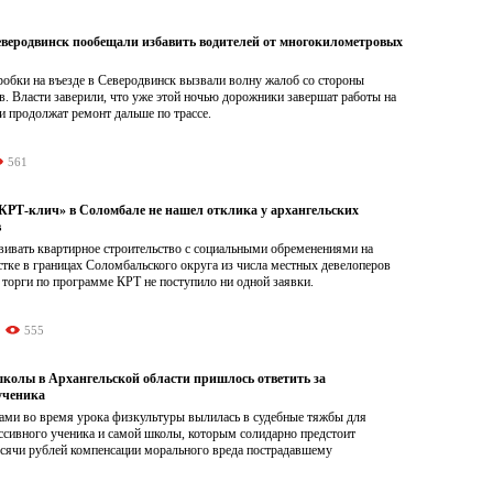
Северодвинск пообещали избавить водителей от многокилометровых
обки на въезде в Северодвинск вызвали волну жалоб со стороны
. Власти заверили, что уже этой ночью дорожники завершат работы на
и продолжат ремонт дальше по трассе.
561
Т-клич» в Соломбале не нашел отклика у архангельских
в
ивать квартирное строительство с социальными обременениями на
тке в границах Соломбальского округа из числа местных девелоперов
 торги по программе КРТ не поступило ни одной заявки.
555
школы в Архангельской области пришлось ответить за
ученика
ами во время урока физкультуры вылилась в судебные тяжбы для
ссивного ученика и самой школы, которым солидарно предстоит
ысячи рублей компенсации морального вреда пострадавшему