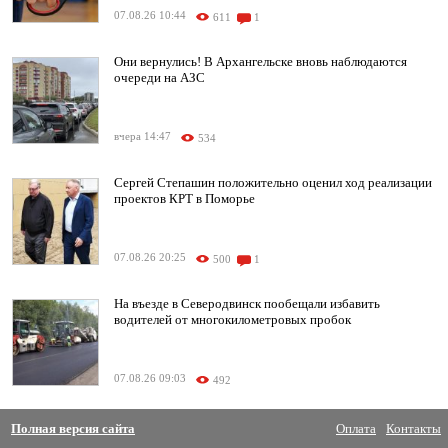
07.08.26 10:44
611
1
Они вернулись! В Архангельске вновь наблюдаются
очереди на АЗС
вчера 14:47
534
Сергей Степашин положительно оценил ход реализации
проектов КРТ в Поморье
07.08.26 20:25
500
1
На въезде в Северодвинск пообещали избавить
водителей от многокилометровых пробок
07.08.26 09:03
492
Полная версия сайта
Оплата
Контакты