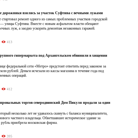
е дорожники взялись за участок Суфтина с вечными лужами
е стартовал ремонт одного из самых проблемных участков городской
 — улицы Суфтина. Вместе с новым асфальтом власти обещают
вечных луж, а заодно ускорить демонтаж незаконных гаражей.
413
рупного гипермаркета под Архангельском обвинили в хищении
це федеральной сети «Метро» предстоит ответить перед законом за
 млн рублей. Деньги исчезали из кассы магазина в течение года под
менных операций.
412
 провальных торгов северодвинский Дом Пикуля продали за один
торый несколько лет не удавалось скинуть с баланса муниципалитета,
нового частного владельца. Обветшавшее историческое здание за
 рубль приобрела московская фирма.
395