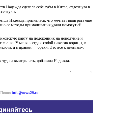
тв Надежда сделала себе зубы в Китае, отдохнула в
ссентуки.
ыша Надежда призналась, что мечтает выиграть еще
енно ее методы приманивания удачи помогут ей
анковскую карту на подоконник на новолуние и
с солью. У меня всегда с собой пакетик корицы, в
елочь, а в правом — орехи. Это все к деньгам», -
в чудо и выигрывать, добавила Надежда.
7
6
? Пиши:
info@news29.ru