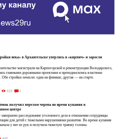
ройки века» в Архангельске уперлись в «кирпич» и заросли
роительстве магистрали на Карпогорской и реконструкции Володарского,
лись главными дорожными проектами и преподносились властями
. Обе стройки зачахли: одна на финише, другая — на старте.
629
1
бенок получил перелом черепа во время купания в
нном центре
 завершено расследование уголовного дела в отношении сотрудницы
итации для детей с тяжелыми нарушениями развития. Во время купания
ыпала у нее из рук и получила тяжелую травму головы.
449