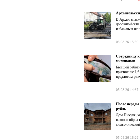
Архангельски
В Архангельск
дорожной сети
избавиться от 
05.08.26 15:50
Сотрудницу к
миллионов
Бывшей работни
присвоение 1,6
предлогом раз
05.08.26 14:37
После череды
рубль
Дом Пикуля, ко
наконец обрел 
символический
05.08.26 18:29