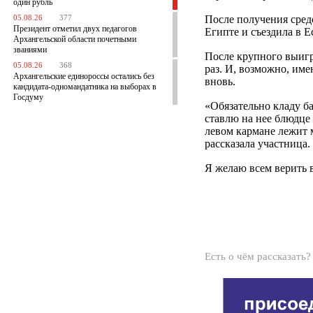
один рубль
После получения средс
05.08.26
377
Президент отметил двух педагогов
Египте и съездила в Е
Архангельской области почетными
званиями
После крупного выигр
05.08.26
368
раз. И, возможно, им
Архангельские единороссы остались без
вновь.
кандидата-одномандатника на выборах в
Госдуму
«Обязательно кладу б
ставлю на нее блюдце 
левом кармане лежит м
рассказала участница.
Я желаю всем верить 
Есть о чём рассказать