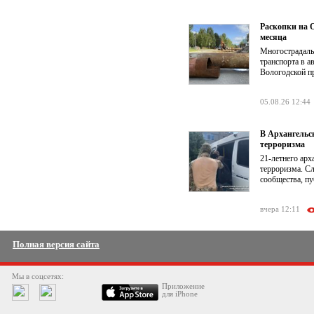
Раскопки на О
месяца
Многострадаль
транспорта в а
Вологодской п
05.08.26 12:44
В Архангельс
терроризма
21-летнего ар
терроризма. Сл
сообщества, п
вчера 12:11
Полная версия сайта
Мы в соцсетях:
Приложение
для iPhone