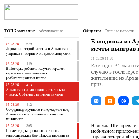
ТОП 7
читаемые
|
обсуждаемые
Общество
|
Главные новости
Блондинка из Ар
05.08.26
629
мечты выиграв 
Дорожные «стройки века» в Архангельске
уперлись в «кирпич» и заросли лопухами
31.05.26 11:58
06.08.26
449
Ежегодно 31 мая от
В Поморье ребенок получил перелом
случаю в гослотерее
черепа во время купания в
жительнице из Архан
реабилитационном центре
приз.
05.08.26
413
Архангельские дорожники взялись за
участок Суфтина с вечными лужами
05.08.26
412
Сотрудницу крупного гипермаркета под
Архангельском обвинили в хищении
миллионов
Надежда Шигорева из 
05.08.26
395
После череды провальных торгов
мобильном приложении
северодвинский Дом Пикуля продали за
тиража лотереи «Рапид