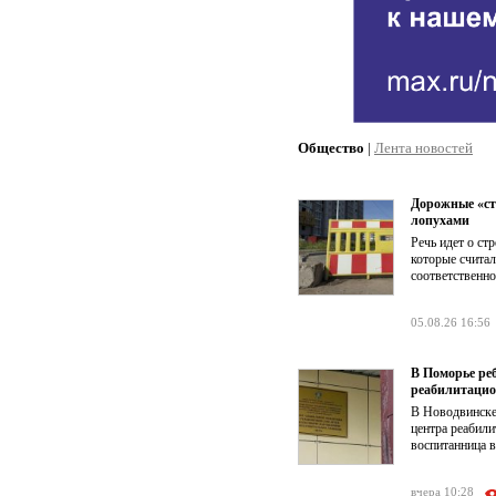
Общество
|
Лента новостей
Дорожные «ст
лопухами
Речь идет о ст
которые счита
соответственно
05.08.26 16:56
В Поморье ре
реабилитацио
В Новодвинске
центра реабил
воспитанница в
вчера 10:28