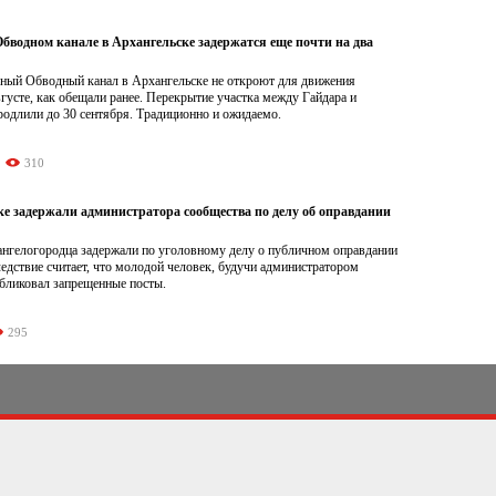
бводном канале в Архангельске задержатся еще почти на два
ный Обводный канал в Архангельске не откроют для движения
вгусте, как обещали ранее. Перекрытие участка между Гайдара и
родлили до 30 сентября. Традиционно и ожидаемо.
310
ке задержали администратора сообщества по делу об оправдании
хангелогородца задержали по уголовному делу о публичном оправдании
едствие считает, что молодой человек, будучи администратором
убликовал запрещенные посты.
295