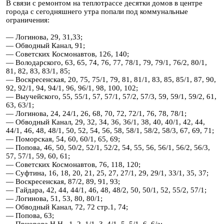
В связи с ремонтом на теплотрассе десятки домов в центре
города с сегодняшнего утра попали под коммунальные
ограничения:
— Логинова, 29, 31,33;
— Обводный Канал, 91;
— Советских Космонавтов, 126, 140;
— Володарского, 63, 65, 74, 76, 77, 78/1, 79, 79/1, 76/2, 80/1,
81, 82, 83, 83/1, 85;
— Воскресенская, 20, 75, 75/1, 79, 81, 81/1, 83, 85, 85/1, 87, 90,
92, 92/1, 94, 94/1, 96, 96/1, 98, 100, 102;
— Выучейского, 55, 55/1, 57, 57/1, 57/2, 57/3, 59, 59/1, 59/2, 61,
63, 63/1;
— Логинова, 24, 24/1, 26, 68, 70, 72, 72/1, 76, 78, 78/1;
— Обводный Канал, 29, 32, 34, 36, 36/1, 38, 40, 40/1, 42, 44,
44/1, 46, 48, 48/1, 50, 52, 54, 56, 58, 58/1, 58/2, 58/3, 67, 69, 71;
— Поморская, 54, 60, 60/1, 65, 69;
— Попова, 46, 50, 50/2, 52/1, 52/2, 54, 55, 56, 56/1, 56/2, 56/3,
57, 57/1, 59, 60, 61;
— Советских Космонавтов, 76, 118, 120;
— Суфтина, 16, 18, 20, 21, 25, 27, 27/1, 29, 29/1, 33/1, 35, 37;
— Воскресенская, 87/2, 89, 91, 93;
— Гайдара, 42, 44, 44/1, 46, 48, 48/2, 50, 50/1, 52, 55/2, 57/1;
— Логинова, 51, 53, 80, 80/1;
— Обводный Канал, 72, 72 стр.1, 74;
— Попова, 63;