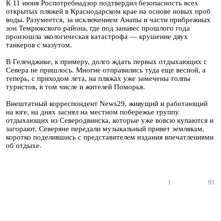
К 11 июня Роспотребнадзор подтвердил безопасность всех
открытых пляжей в Краснодарском крае на основе новых проб
воды. Разумеется, за исключением Анапы и части прибрежных
зон Темрюкского района, где под занавес прошлого года
произошла экологическая катастрофа — крушение двух
танкеров с мазутом.
В Геленджике, к примеру, долго ждать первых отдыхающих с
Севера не пришлось. Многие отправились туда еще весной, а
теперь, с приходом лета, на пляжах уже замечены толпы
туристов, в том числе и жителей Поморья.
Внештатный корреспондент News29, живущий и работающий
на юге, на днях заснял на местном побережье группу
отдыхающих из Северодвинска, которые уже вовсю купаются и
загорают. Северяне передали музыкальный привет землякам,
коротко поделившись с представителем издания впечатлениями
об отдыхе.
1
93