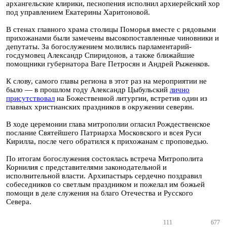
архангельские клирики, песнопения исполнил архиерейский хор
под управлением Екатерины Харитоновой.
В стенах главного храма столицы Поморья вместе с рядовыми
прихожанами были замечены высокопоставленные чиновники и
депутаты. За богослужением молились парламентарий-
госдумовец Александр Спиридонов, а также ближайшие
помощники губернатора Ваге Петросян и Андрей Рыженков.
К слову, самого главы региона в этот раз на мероприятии не
было — в прошлом году Александр Цыбульский
лично
присутствовал
на Божественной литургии, встретив один из
главных христианских праздников в окружении северян.
В ходе церемонии глава митрополии огласил Рождественское
послание Святейшего Патриарха Московского и всея Руси
Кирилла, после чего обратился к прихожанам с проповедью.
По итогам богослужения состоялась встреча Митрополита
Корнилия с представителями законодательной и
исполнительной власти. Архипастырь сердечно поздравил
собеседников со светлым праздником и пожелал им божьей
помощи в деле служения на благо Отечества и Русского
Севера.
111
677