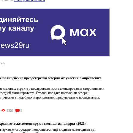
тей
 полицейские предостерегли северян от участия в апрельских
е силовых структур последовало после анонсирования сторонниками
редной акции протеста. Стражи порядка попросили северян
т участия в подобных мероприятиях, предупредив о последствиях.
3558
3
Архангельске демонтируют светящиеся цифры «2021»
дь архангелогородцам попрощаться ещё с одним новогодним арт-