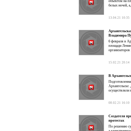
объектом на п
белых ночей, а
13.04.21 10:35
Архангельска
Владимира П
6 февраля в А
площади Ленин
организаторов 
15.02.21 20:14
В Архангельс
Подготовленна
Архангельске. 
осуществляли 
08.02.21 16:10
Создателя при
протестах
По решению су
а единственно