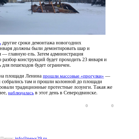
другие сроки демонтажа новогодних
ь
января должны были демонтировать шар и
ря — главную ель. Затем администрация
то разбор конструкций будет проходить 23 января и
 для пешеходов будет ограничен.
 на площади Ленина
—
прошли массовые «прогулки»
й собрались там и прошли колонной до площади
овали традиционные протестные лозунги. Такая же
нее,
в этот день в Северодвинске.
наблюдалась
0
0
? Пиши:
info@news29.ru