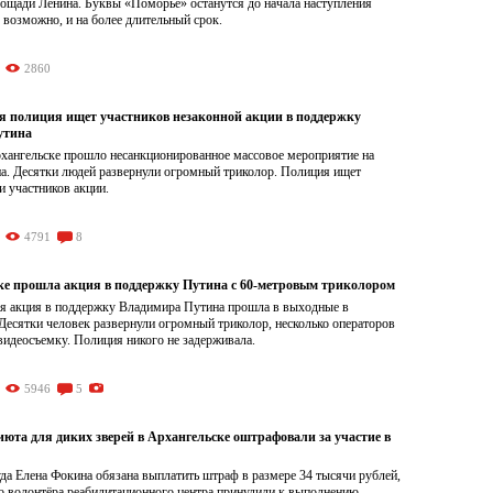
лощади Ленина. Буквы «Поморье» останутся до начала наступления
, возможно, и на более длительный срок.
2860
я полиция ищет участников незаконной акции в поддержку
утина
рхангельске прошло несанкционированное массовое мероприятие на
а. Десятки людей развернули огромный триколор. Полиция ищет
и участников акции.
4791
8
ке прошла акция в поддержку Путина с 60-метровым триколором
я акция в поддержку Владимира Путина прошла в выходные в
Десятки человек развернули огромный триколор, несколько операторов
видеосъемку. Полиция никого не задерживала.
5946
5
юта для диких зверей в Архангельске оштрафовали за участие в
да Елена Фокина обязана выплатить штраф в размере 34 тысячи рублей,
го волонтёра реабилитационного центра принудили к выполнению