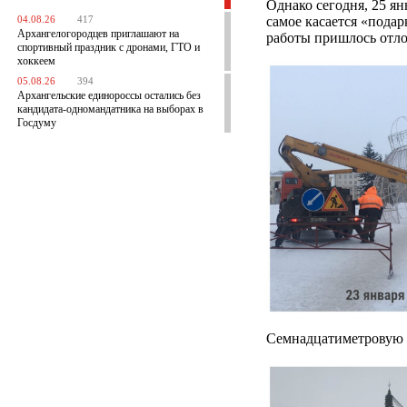
Однако сегодня, 25 ян
самое касается «подар
04.08.26
417
Архангелогородцев приглашают на
работы пришлось отл
спортивный праздник с дронами, ГТО и
хоккеем
05.08.26
394
Архангельские единороссы остались без
кандидата-одномандатника на выборах в
Госдуму
Семнадцатиметровую ё