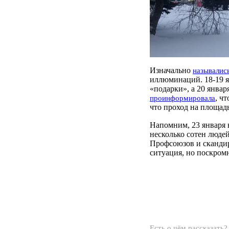
Изначально
называлис
иллюминаций. 18-19 
«подарки», а 20 янва
, ч
проинформировала
что проход на площадь
Напомним, 23 января
несколько сотен люде
Профсоюзов и скандир
ситуация, но поскром
Есть о чём рассказать