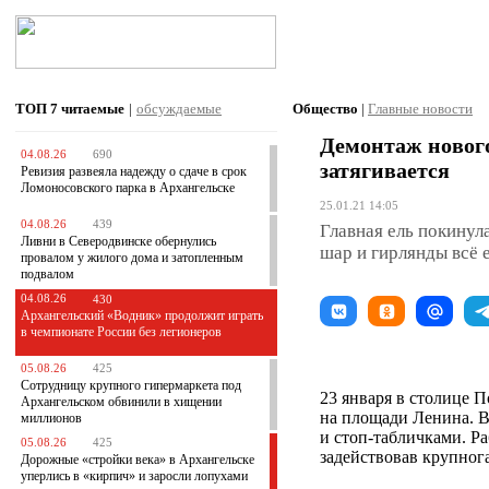
ТОП 7
читаемые
|
обсуждаемые
Общество
|
Главные новости
Демонтаж новог
04.08.26
690
затягивается
Ревизия развеяла надежду о сдаче в срок
Ломоносовского парка в Архангельске
25.01.21 14:05
04.08.26
439
Главная ель покинул
Ливни в Северодвинске обернулись
шар и гирлянды всё 
провалом у жилого дома и затопленным
подвалом
04.08.26
430
Архангельский «Водник» продолжит играть
в чемпионате России без легионеров
05.08.26
425
Сотрудницу крупного гипермаркета под
23 января в столице 
Архангельском обвинили в хищении
на площади Ленина. В
миллионов
и стоп-табличками. Ра
05.08.26
425
задействовав крупног
Дорожные «стройки века» в Архангельске
уперлись в «кирпич» и заросли лопухами