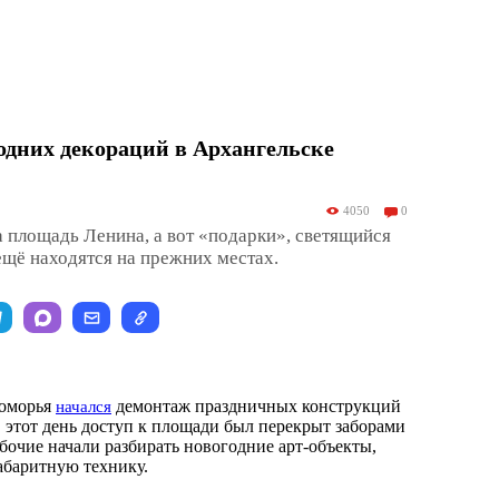
одних декораций в Архангельске
4050
0
а площадь Ленина, а вот «подарки», светящийся
ещё находятся на прежних местах.
Поморья
демонтаж праздничных конструкций
начался
 этот день доступ к площади был перекрыт заборами
бочие начали разбирать новогодние арт-объекты,
абаритную технику.