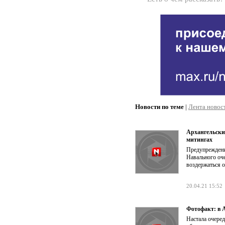
Новости по теме
|
Лента новос
Архангельские
митингах
Предупреждени
Навального оче
воздержаться о
20.04.21 15:52
Фотофакт: в 
Настала очере