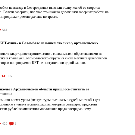
обки на въезде в Северодвинск вызвали волну жалоб со стороны
. Власти заверили, что уже этой ночью дорожники завершат работы на
и продолжат ремонт дальше по трассе.
561
Т-клич» в Соломбале не нашел отклика у архангельских
в
ивать квартирное строительство с социальными обременениями на
тке в границах Соломбальского округа из числа местных девелоперов
 торги по программе КРТ не поступило ни одной заявки.
555
школы в Архангельской области пришлось ответить за
ученика
ами во время урока физкультуры вылилась в судебные тяжбы для
ссивного ученика и самой школы, которым солидарно предстоит
ысячи рублей компенсации морального вреда пострадавшему
422
1