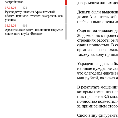
застройщиков
для ремонта жилих до
07.08.26
422
Деньги были выделен
Руководству школы в Архангельской
области пришлось ответить за агрессивного
домов Архангельской о
ученика
не были выполнены д
06.08.26
416
Архангельские власти исключили закрытие
Судя по материалам д
хоккейного клуба «Водник»
26 домов, но к процесс
строениях работы был
сданы полностью. В о
организована формаль
такому выводу пришли
Украденные деньги бы
на иные нужды, не св
что благодаря фикти
млн рублей, включая 
В результате мошенни
которым компания не 
них превысил 3,5 мил
полностью возместили
за примирением сторо
Свою вину фигуранты 