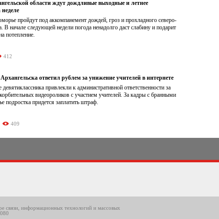
нгельской области ждут дождливые выходные и летнее
 неделе
морье пройдут под аккомпанемент дождей, гроз и прохладного северо-
а. В начале следующей недели погода ненадолго даст слабину и подарит
а потепление.
412
Архангельска ответил рублем за унижение учителей в интернете
 девятиклассника привлекли к административной ответственности за
корбительных видеороликов с участием учителей. За кадры с бранными
е подростка придется заплатить штраф.
409
ере связи, информационных технологий и массовых
8080