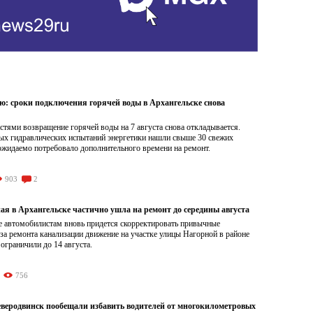
ою: сроки подключения горячей воды в Архангельске снова
тями возвращение горячей воды на 7 августа снова откладывается.
ых гидравлических испытаний энергетики нашли свыше 30 свежих
ожидаемо потребовало дополнительного времени на ремонт.
903
2
ая в Архангельске частично ушла на ремонт до середины августа
е автомобилистам вновь придется скорректировать привычные
а ремонта канализации движение на участке улицы Нагорной в районе
граничили до 14 августа.
756
Северодвинск пообещали избавить водителей от многокилометровых