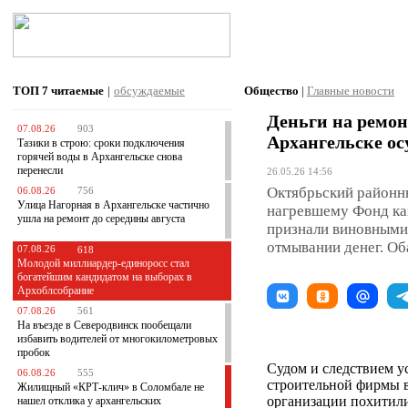
ТОП 7
читаемые
|
обсуждаемые
Общество
|
Главные новости
Деньги на ремон
07.08.26
903
Архангельске о
Тазики в строю: сроки подключения
горячей воды в Архангельске снова
перенесли
26.05.26 14:56
Октябрьский районн
06.08.26
756
Улица Нагорная в Архангельске частично
нагревшему Фонд ка
ушла на ремонт до середины августа
признали виновными
отмывании денег. Об
07.08.26
618
Молодой миллиардер-единоросс стал
богатейшим кандидатом на выборах в
Архоблсобрание
07.08.26
561
На въезде в Северодвинск пообещали
избавить водителей от многокилометровых
пробок
Судом и следствием у
06.08.26
555
строительной фирмы в
Жилищный «КРТ-клич» в Соломбале не
организации похитили
нашел отклика у архангельских