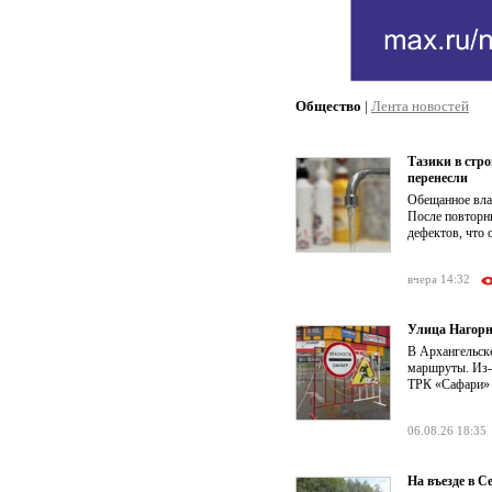
Общество
|
Лента новостей
Тазики в стр
перенесли
Обещанное влас
После повторн
дефектов, что 
вчера 14:32
Улица Нагорн
В Архангельск
маршруты. Из-з
ТРК «Сафари» о
06.08.26 18:35
На въезде в 