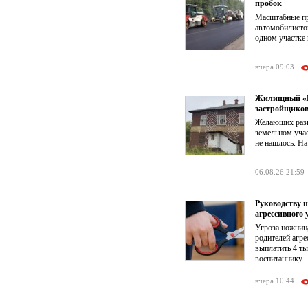
пробок
Масштабные пр
автомобилистов
одном участке 
вчера 09:03
Жилищный «КР
застройщико
Желающих разв
земельном учас
не нашлось. На
06.08.26 21:59
Руководству 
агрессивного 
Угроза ножниц
родителей агре
выплатить 4 т
воспитаннику.
вчера 10:44