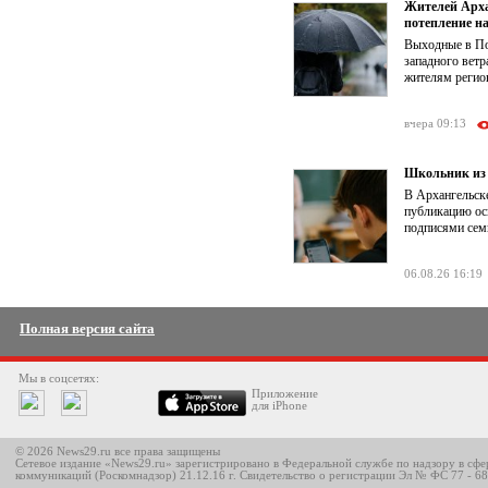
Жителей Арха
потепление на
Выходные в По
западного ветр
жителям регион
вчера 09:13
Школьник из 
В Архангельске
публикацию ос
подписями семь
06.08.26 16:19
Полная версия сайта
Мы в соцсетях:
Приложение
для iPhone
© 2026 News29.ru все права защищены
Сетевое издание «News29.ru» зарегистрировано в Федеральной службе по надзору в сф
коммуникаций (Роскомнадзор) 21.12.16 г. Свидетельство о регистрации Эл № ФС 77 - 6