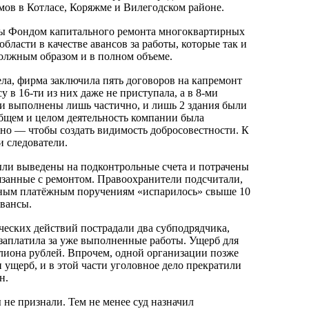
мов в Котласе, Коряжме и Вилегодском районе.
ы Фондом капитального ремонта многоквартирных
бласти в качестве авансов за работы, которые так и
олжным образом и в полном объеме.
ела, фирма заключила пять договоров на капремонт
у в 16-ти из них даже не приступала, а в 8-ми
и выполнены лишь частично, и лишь 2 здания были
бщем и целом деятельность компании была
но — чтобы создать видимость добросовестности. К
 следователи.
ли выведены на подконтрольные счета и потрачены
язанные с ремонтом. Правоохранители подсчитали,
вным платёжным поручениям «испарилось» свыше 10
авансы.
ческих действий пострадали два субподрядчика,
заплатила за уже выполненные работы. Ущерб для
лиона рублей. Впрочем, одной организации позже
 ущерб, и в этой части уголовное дело прекратили
н.
не признали. Тем не менее суд назначил