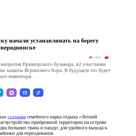
ку начали устанавливать на берегу
еверодвинске
7426
2
 напротив Приморского бульвара, 42 участники
а защиты Ягринского бора. В будущем это будет
ого инвентаря.
мках
семейного парка отдыха «Летний
создания
лагоустройство прибрежной территории на острове
два больших трапа и пандус для удобного выхода к
кабинки для переодевания.