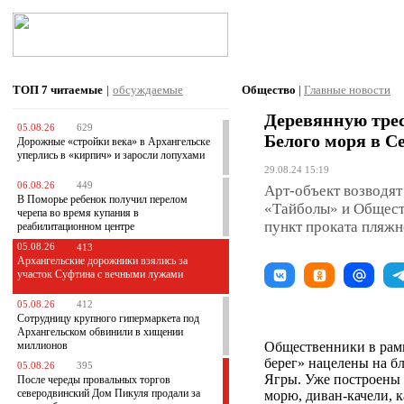
ТОП 7
читаемые
|
обсуждаемые
Общество
|
Главные новости
Деревянную трес
05.08.26
629
Белого моря в С
Дорожные «стройки века» в Архангельске
уперлись в «кирпич» и заросли лопухами
29.08.24 15:19
06.08.26
449
Арт-объект возводят
В Поморье ребенок получил перелом
«Тайболы» и Обществ
черепа во время купания в
пункт проката пляжн
реабилитационном центре
05.08.26
413
Архангельские дорожники взялись за
участок Суфтина с вечными лужами
05.08.26
412
Сотрудницу крупного гипермаркета под
Архангельском обвинили в хищении
миллионов
Общественники в ра
берег» нацелены на б
05.08.26
395
Ягры. Уже построены 
После череды провальных торгов
северодвинский Дом Пикуля продали за
морю, диван-качели, 