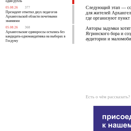
один рубль
Следующий этап — соз
05.08.26
377
Президент отметил двух педагогов
для жителей Архангел
Архангельской области почетными
где организуют пункт 
званиями
05.08.26
368
Авторы задумки хотят
Архангельские единороссы остались без
Ягринского бора и со
кандидата-одномандатника на выборах в
аудитории и маломоби
Госдуму
Есть о чём рассказать