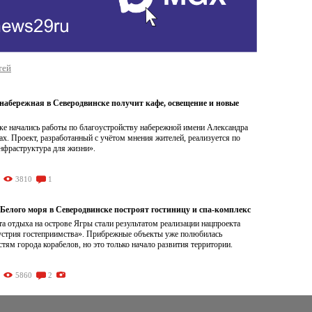
тей
набережная в Северодвинске получит кафе, освещение и новые
ке начались работы по благоустройству набережной имени Александра
ах. Проект, разработанный с учётом мнения жителей, реализуется по
нфраструктура для жизни».
3810
1
Белого моря в Северодвинске построят гостиницу и спа-комплекс
а отдыха на острове Ягры стали результатом реализации нацпроекта
устрия гостеприимства». Прибрежные объекты уже полюбилась
стям города корабелов, но это только начало развития территории.
5860
2