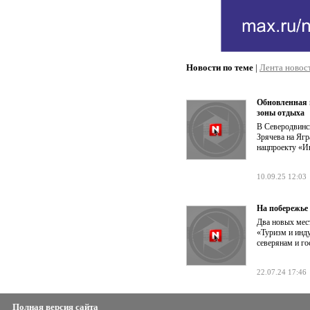
Новости по теме
|
Лента новос
Обновленная 
зоны отдыха
В Северодвинс
Зрячева на Ягр
нацпроекту «И
10.09.25 12:03
На побережье 
Два новых мест
«Туризм и инд
северянам и го
22.07.24 17:46
Полная версия сайта