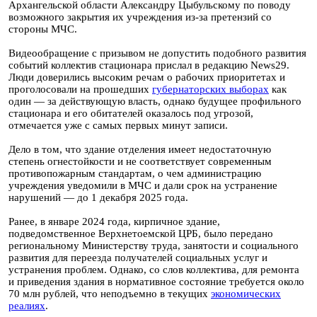
Архангельской области Александру Цыбульскому по поводу
возможного закрытия их учреждения из-за претензий со
стороны МЧС.
Видеообращение с призывом не допустить подобного развития
событий коллектив стационара прислал в редакцию News29.
Люди доверились высоким речам о рабочих приоритетах и
проголосовали на прошедших
губернаторских выборах
как
один — за действующую власть, однако будущее профильного
стационара и его обитателей оказалось под угрозой,
отмечается уже с самых первых минут записи.
Дело в том, что здание отделения имеет недостаточную
степень огнестойкости и не соответствует современным
противопожарным стандартам, о чем администрацию
учреждения уведомили в МЧС и дали срок на устранение
нарушений — до 1 декабря 2025 года.
Ранее, в январе 2024 года, кирпичное здание,
подведомственное Верхнетоемской ЦРБ, было передано
региональному Министерству труда, занятости и социального
развития для переезда получателей социальных услуг и
устранения проблем. Однако, со слов коллектива, для ремонта
и приведения здания в нормативное состояние требуется около
70 млн рублей, что неподъемно в текущих
экономических
реалиях
.