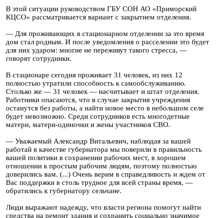
В этой ситуации руководством ГБУ СОН АО «Приморский
КЦСО» рассматривается вариант с закрытием отделения.
— Для проживающих в стационарном отделении за это время
дом стал родным. И после уведомления о расселении это будет
для них ударом: многие не переживут такого стресса, —
говорят сотрудники.
В стационаре сегодня проживает 31 человек, из них 12
полностью утратили способность к самообслуживанию.
Столько же — 31 человек — насчитывает и штат отделения.
Работники опасаются, что в случае закрытия учреждения
останутся без работы, а найти новое место в небольшом селе
будет невозможно. Среди сотрудников есть многодетные
матери, матери-одиночки и жены участников СВО.
— Уважаемый Александр Витальевич, наблюдая за вашей
работай в качестве губернатора мы поверили в правильность
вашей политики в сохранении рабочих мест, в хорошем
отношении к простым рабочим людям, поэтому полностью
доверились вам. (...) Очень верим в справедливость и ждем от
Вас поддержки в столь трудное для всей страны время, —
обратились к губернатору сельчане.
Люди выражают надежду, что власти региона помогут найти
средства на ремонт здания и сохранить социально значимое