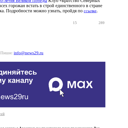
Клуб «Братство Северных
80-летия Великой Победы
сех горожан встать в строй единственного в стране
жа. Подробности можно узнать, пройдя по
.
ссылке
15
289
? Пиши:
info@news29.ru
тей