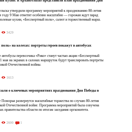
вая кухня: в Архангельске представили план празднования Дня
ельска утвердили программу мероприятий к празднованию 80-летия
м году 9 Мая отметят особенно масштабно — горожан ждут парад
 полевые кухни, «Бессмертный полк», салют и торжественный марш.
3429
полк» на колесах: портреты героев покажут в автобусах
е автобусы перевозчика «Рико» станут частью акции «Бессмертный
11 мая на экранах в салонах маршруток будут транслировать портреты
ликой Отечественной войны.
1613
азали о ключевых мероприятиях празднования Дня Победы в
це Поморья развернутся масштабные торжества по случаю 80-летия
кой Отечественной войне. Программа мероприятий была озвучена
нах правительства области по итогам заседания оргкомитета.
2600
1