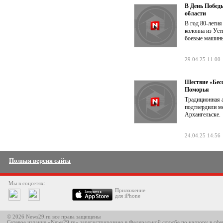
В День Побед
области
В год 80-лети
колонна из Уст
боевые машины 
29.04.25 11:00
Шествие «Бесс
Поморья
Традиционная 
подтвердили м
Архангельске.
24.04.25 14:56
Полная версия сайта
Мы в соцсетях:
Приложение
для iPhone
© 2026 News29.ru все права защищены
Сетевое издание «News29.ru» зарегистрировано в Федеральной службе по надзору в сф