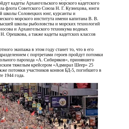
йдут кадеты Архангельского морского кадетского
ла флота Советского Союза Н. Г. Кузнецова, юнги
й школы Соловецких юнг, курсанты и
еского морского института имени капитана В. В.
Высшей школы рыболовства и морских технологий
носова и Архангельского техникума водных
Н. Орешкова, а также кадеты кадетских классов
ного экипажа в этом году станет то, что в его
дразделением с портретами героев пройдут потомки
ольного парохода «А. Сибиряков», принявшего
анским тяжелым крейсером «Адмирал Шеер» 25
также потомки участников конвоя БД-5, погибшего в
те 1944 года.