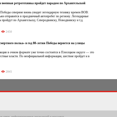
ы военная ретротехника пройдет парадом по Архангельской
я Победы северяне вновь увидят легендарную технику времен ВОВ:
ьян отправится в праздничный автопробег по региону. Легендарные
пройдут по Архангельску, Северодвинску, Новодвинску и т.д.
2450
мертного полка» в год 80-летия Победы вернется на улицы
акция в очном формате уже точно состоится в Плесецком округе — это
естные власти. По неофициальной информации, шествие пройдет и в
2845
ере связи, информационных технологий и массовых