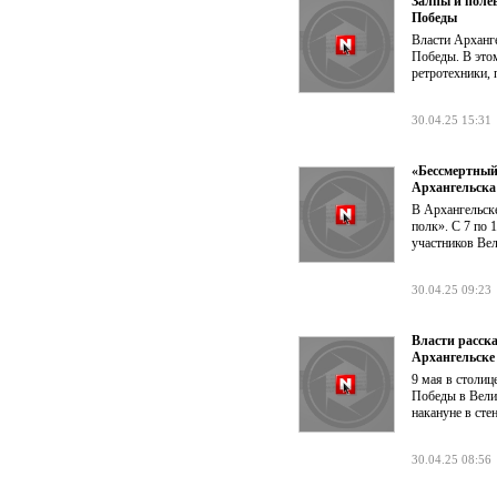
Залпы и поле
Победы
Власти Арханг
Победы. В это
ретротехники,
30.04.25 15:31
«Бессмертный 
Архангельска
В Архангельск
полк». С 7 по 
участников Ве
30.04.25 09:23
Власти расск
Архангельске
9 мая в столи
Победы в Вели
накануне в сте
30.04.25 08:56