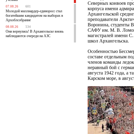
Северных конвоев про
07.08.26
601
корпуса имени адмира
Молодой миллиардер-единоросс стал
Архангельской средне
богатейшим кандидатом на выборах в
преподаватели Арктич
Архоблсобрание
Воронина, студенты 
08.08.26
534
САФУ им. М. В. Ломо
Они вернулись! В Архангельске вновь
магистралей имени С. 
наблюдаются очереди на АЗС
школ Архангельска.
Особенностью Бессмерт
составе отдельным по
членов команды ледок
неравный бой с герм
августа 1942 года, а 
Карском море, в авгус