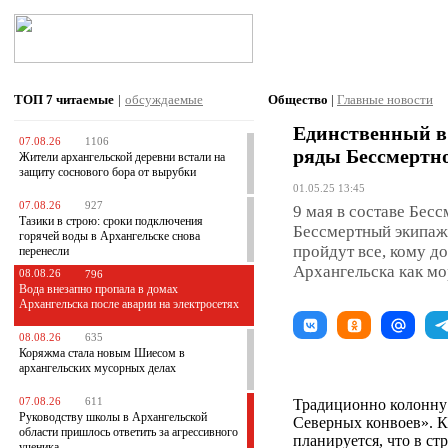
ТОП 7
читаемые
|
обсуждаемые
Общество
|
Главные новости
Единственный в
07.08.26
1106
ряды Бессмертно
Жители архангельской деревни встали на
защиту соснового бора от вырубки
01.05.25 13:45
07.08.26
927
9 мая в составе Бес
Тазики в строю: сроки подключения
Бессмертный экипаж
горячей воды в Архангельске снова
пройдут все, кому до
перенесли
Архангельска как мо
08.08.26
796
Вода внезапно пропала в домах
Архангельска после аварии на электросетях
08.08.26
635
Коряжма стала новым Шиесом в
архангельских мусорных делах
07.08.26
611
Традиционно колонну 
Руководству школы в Архангельской
Северных конвоев». Ка
области пришлось ответить за агрессивного
планируется, что в с
ученика