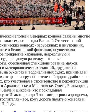
оической эпопеей Северных конвоев связаны многие
енники тех, кто в годы Великой Отечественной
рктических конвоях - зарубежных и внутренних,
лоте и Беломорской флотилии, осуществлял
ое прикрытие караванов, ледокольную и
судов, ледовую разведку, выполнял
оты, обеспечивал функционирование маяков,
 и метеорологических станций, трудился на
в, на буксирах и водоналивных судах, принимал и
ах, отправлял грузы по железной дороге, работал на
, кто участвовал в строительстве и реконструкции
в Архангельске и Молотовске, Онеге, Беломорске,
 Земле и Диксоне, кто прокладывал
у от Исакогорки до Экономии, строил аэродромы,
госпиталях - все, кому дорога память о конвоях и
 Победу.