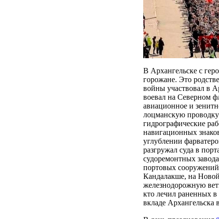
В Архангельске с гер
горожане. Это родств
войны участвовал в А
воевал на Северном ф
авиационное и зенитн
лоцманскую проводку 
гидрографические раб
навигационных знаков
углублении фарватеро
разгружал суда в порт
судоремонтных заводах
портовых сооружений 
Кандалакше, на Новой
железнодорожную ветк
кто лечил раненных в 
вкладе Архангельска в