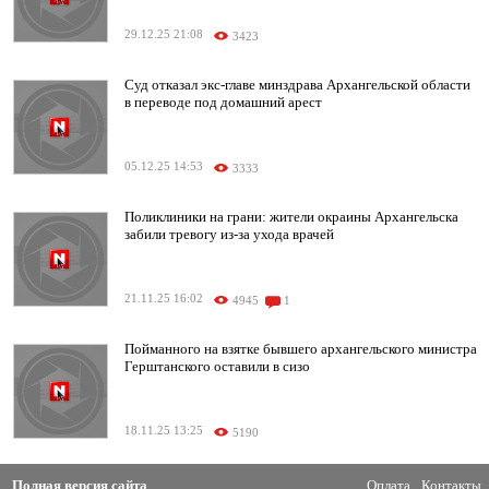
29.12.25 21:08
3423
Суд отказал экс-главе минздрава Архангельской области
в переводе под домашний арест
05.12.25 14:53
3333
Поликлиники на грани: жители окраины Архангельска
забили тревогу из-за ухода врачей
21.11.25 16:02
4945
1
Пойманного на взятке бывшего архангельского министра
Герштанского оставили в сизо
18.11.25 13:25
5190
Полная версия сайта
Оплата
Контакты