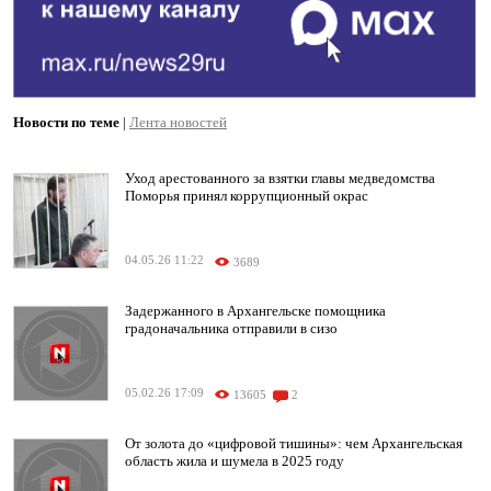
Новости по теме
|
Лента новостей
Уход арестованного за взятки главы медведомства
Поморья принял коррупционный окрас
04.05.26 11:22
3689
Задержанного в Архангельске помощника
градоначальника отправили в сизо
05.02.26 17:09
13605
2
От золота до «цифровой тишины»: чем Архангельская
область жила и шумела в 2025 году