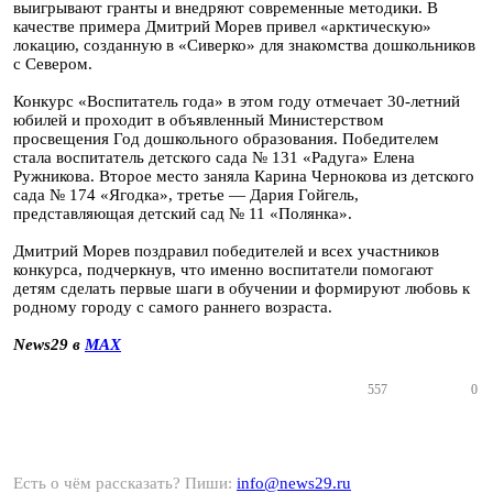
выигрывают гранты и внедряют современные методики. В
качестве примера Дмитрий Морев привел «арктическую»
локацию, созданную в «Сиверко» для знакомства дошкольников
с Севером.
Конкурс «Воспитатель года» в этом году отмечает 30-летний
юбилей и проходит в объявленный Министерством
просвещения Год дошкольного образования. Победителем
стала воспитатель детского сада № 131 «Радуга» Елена
Ружникова. Второе место заняла Карина Чернокова из детского
сада № 174 «Ягодка», третье — Дария Гойгель,
представляющая детский сад № 11 «Полянка».
Дмитрий Морев поздравил победителей и всех участников
конкурса, подчеркнув, что именно воспитатели помогают
детям сделать первые шаги в обучении и формируют любовь к
родному городу с самого раннего возраста.
News29 в
MAX
557
0
Есть о чём рассказать? Пиши:
info@news29.ru