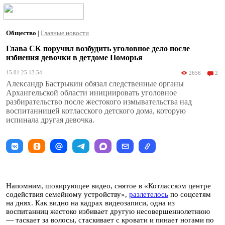
Общество
|
Главные новости
Глава СК поручил возбудить уголовное дело после
избиения девочки в детдоме Поморья
15.01.25 13:54
2656
2
Александр Бастрыкин обязал следственные органы
Архангельской области инициировать уголовное
разбирательство после жестокого измывательства над
воспитанницей котласского детского дома, которую
испинала другая девочка.
Напомним, шокирующее видео, снятое в «Котласском центре
содействия семейному устройству»,
разлетелось
по соцсетям
на днях. Как видно на кадрах видеозаписи, одна из
воспитанниц жестоко избивает другую несовершеннолетнюю
— таскает за волосы, стаскивает с кровати и пинает ногами по