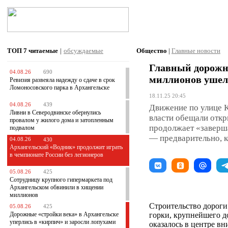
ТОП 7
читаемые
|
обсуждаемые
Общество
|
Главные новости
Главный дорожны
04.08.26
690
миллионов ушел
Ревизия развеяла надежду о сдаче в срок
Ломоносовского парка в Архангельске
18.11.25 20:45
04.08.26
439
Движение по улице К
Ливни в Северодвинске обернулись
власти обещали откр
провалом у жилого дома и затопленным
продолжает «заверш
подвалом
— предварительно, к
04.08.26
430
Архангельский «Водник» продолжит играть
в чемпионате России без легионеров
05.08.26
425
Сотрудницу крупного гипермаркета под
Архангельском обвинили в хищении
миллионов
Строительство дороги
05.08.26
425
Дорожные «стройки века» в Архангельске
горки, крупнейшего д
уперлись в «кирпич» и заросли лопухами
оказалось в центре в