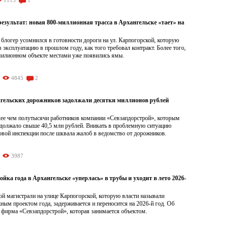
1113
1
езультат: новая 800-миллионная трасса в Архангельске «тает» на
блогер усомнился в готовности дороги на ул. Карпогорской, которую
 в эксплуатацию в прошлом году, как того требовал контракт. Более того,
милионном объекте местами уже появились ямы.
4845
2
гельских дорожников задолжали десятки миллионов рублей
олее чем полутысячи работников компании «Севзапдорстрой», которым
адолжало свыше 40,5 млн рублей. Вникать в проблемную ситуацию
овой инспекции после шквала жалоб в ведомство от дорожников.
3987
йка года в Архангельске «уперлась» в трубы и уходит в лето 2026-
ой магистрали на улице Карпогорской, которую власти называли
ым проектом года, задерживается и переносится на 2026-й год. Об
 фирма «Севзапдорстрой», которая занимается объектом.