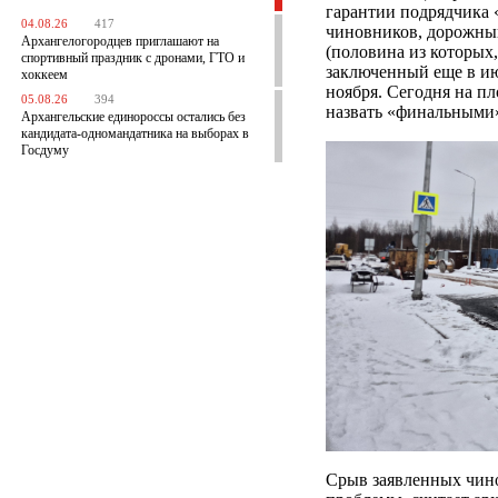
гарантии подрядчика 
04.08.26
417
чиновников, дорожный
Архангелогородцев приглашают на
(половина из которых,
спортивный праздник с дронами, ГТО и
заключенный еще в ию
хоккеем
ноября. Сегодня на п
05.08.26
394
назвать «финальными
Архангельские единороссы остались без
кандидата-одномандатника на выборах в
Госдуму
Срыв заявленных чино