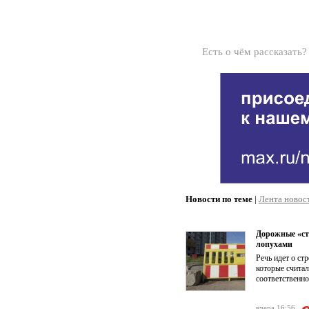
Есть о чём рассказать
Новости по теме
|
Лента новос
Дорожные «ст
лопухами
Речь идет о ст
которые счита
соответственно
вчера 16:56