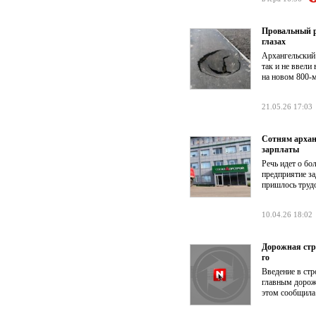
Провальный р
глазах
Архангельский 
так и не ввели
на новом 800-
21.05.26 17:03
Сотням архан
зарплаты
Речь идет о б
предприятие з
пришлось труд
10.04.26 18:02
Дорожная стро
го
Введение в стр
главным дорожн
этом сообщила