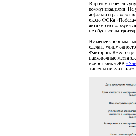
Впрочем перечень уп
коммуникациями. На у
асфальта и разворотн
около ФОКа «Победа» 
активно используются
не обустроены тротуа
Не менее спорным выг
сделать улицу одност
Фактории. Вместо тре
парковочные места зд
новостройки ЖК
«Учи
лишены нормального 