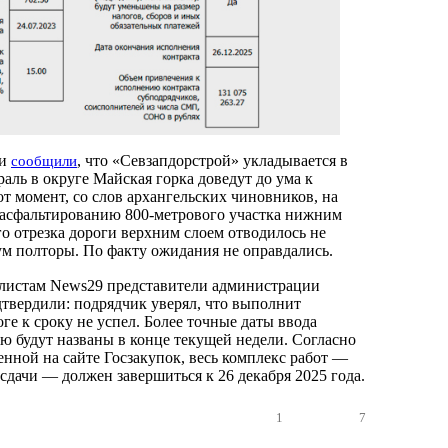
ти
, что «Севзапдорстрой» укладывается в
сообщили
аль в округе Майская горка доведут до ума к
от момент, со слов архангельских чиновников, на
асфальтированию 800-метрового участка нижним
го отрезка дороги верхним слоем отводилось не
ум полторы. По факту ожидания не оправдались.
листам News29 представители администрации
дтвердили: подрядчик уверял, что выполнит
оге к сроку не успел. Более точные даты ввода
ию будут названы в конце текущей недели. Согласно
енной на сайте Госзакупок, весь комплекс работ —
сдачи — должен завершиться к 26 декабря 2025 года.
1
7