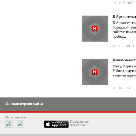
01.12.25 10:30
В Архангельс
В Архангельск
Городской тра
событие пока н
пробках.
17.11.25 09:31
Новую магист
Улицу Карпого
Работы ведутся
включая перен
20.10.25 15:56
Полная версия сайта
Мы в соцсетях:
Приложение
для iPhone