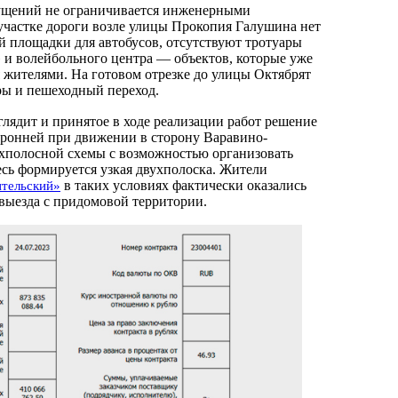
ущений не ограничивается инженерными
частке дороги возле улицы Прокопия Галушина нет
ой площадки для автобусов, отсутствуют тротуары
и волейбольного центра — объектов, которые уже
 жителями. На готовом отрезке до улицы Октябрят
ры и пешеходный переход.
лядит и принятое в ходе реализации работ решение
оронней при движении в сторону Варавино-
хполосной схемы с возможностью организовать
есь формируется узкая двухполоска. Жители
в таких условиях фактически оказались
тельский»
выезда с придомовой территории.