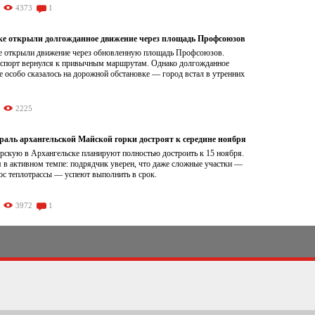
4373
1
ке открыли долгожданное движение через площадь Профсоюзов
е открыли движение через обновленную площадь Профсоюзов.
нспорт вернулся к привычным маршрутам. Однако долгожданное
е особо сказалось на дорожной обстановке — город встал в утренних
2225
раль архангельской Майской горки достроят к середине ноября
рскую в Архангельске планируют полностью достроить к 15 ноября.
 в активном темпе: подрядчик уверен, что даже сложные участки —
ос теплотрассы — успеют выполнить в срок.
3972
1