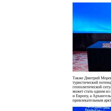
Также Дмитрий Морев
туристический потенц
геополитической ситу
может стать одним и
и Европу, а Архангел
привлекательным аркт