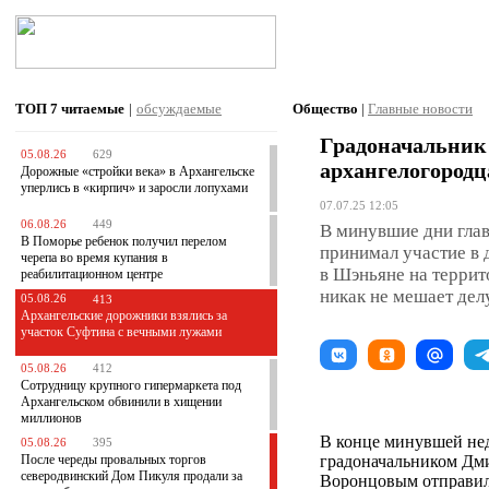
ТОП 7
читаемые
|
обсуждаемые
Общество
|
Главные новости
Градоначальник
05.08.26
629
архангелогородц
Дорожные «стройки века» в Архангельске
уперлись в «кирпич» и заросли лопухами
07.07.25 12:05
06.08.26
449
В минувшие дни глав
В Поморье ребенок получил перелом
принимал участие в
черепа во время купания в
в Шэньяне на террит
реабилитационном центре
никак не мешает делу
05.08.26
413
Архангельские дорожники взялись за
участок Суфтина с вечными лужами
05.08.26
412
Сотрудницу крупного гипермаркета под
Архангельском обвинили в хищении
миллионов
В конце минувшей нед
05.08.26
395
После череды провальных торгов
градоначальником Дм
северодвинский Дом Пикуля продали за
Воронцовым отправил