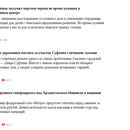
бенок получил перелом черепа во время купания в
нном центре
 завершено расследование уголовного дела в отношении сотрудницы
итации для детей с тяжелыми нарушениями развития. Во время купания
ыпала у нее из рук и получила тяжелую травму головы.
449
е дорожники взялись за участок Суфтина с вечными лужами
е стартовал ремонт одного из самых проблемных участков городской
 — улицы Суфтина. Вместе с новым асфальтом власти обещают
вечных луж, а заодно ускорить демонтаж незаконных гаражей.
413
рупного гипермаркета под Архангельском обвинили в хищении
це федеральной сети «Метро» предстоит ответить перед законом за
 млн рублей. Деньги исчезали из кассы магазина в течение года под
менных операций.
412