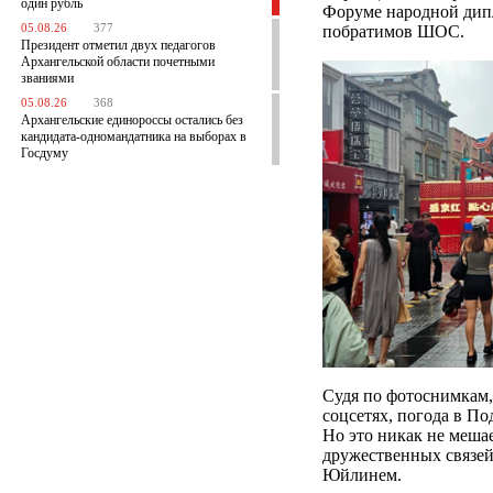
один рубль
Форуме народной дип
05.08.26
377
побратимов ШОС.
Президент отметил двух педагогов
Архангельской области почетными
званиями
05.08.26
368
Архангельские единороссы остались без
кандидата-одномандатника на выборах в
Госдуму
Судя по фотоснимкам,
соцсетях, погода в По
Но это никак не меша
дружественных связей
Юйлинем.