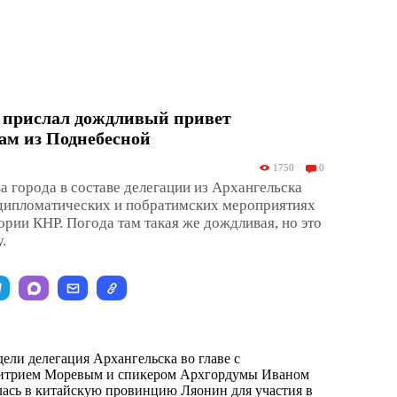
 прислал дождливый привет
ам из Поднебесной
1750
0
а города в составе делегации из Архангельска
 дипломатических и побратимских мероприятиях
ории КНР. Погода там такая же дождливая, но это
.
ели делегация Архангельска во главе с
итрием Моревым и спикером Архгордумы Иваном
ась в китайскую провинцию Ляонин для участия в