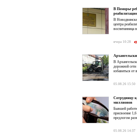
В Поморье ре
реабилитацио
В Новодвинске
центра реабил
воспитанница в
вчера 10:28
Архангельски
В Архангельск
дорожной сети
избавиться от 
05.08.26 15:50
Сотрудницу к
миллионов
Бывшей работни
присвоение 1,6
предлогом раз
05.08.26 14:37