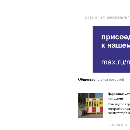
Есть о чём рассказать
Общество
|
Лента новостей
Дорожные «ст
лопухами
Речь идет о ст
которые счита
соответственно
05.08.26 16:56