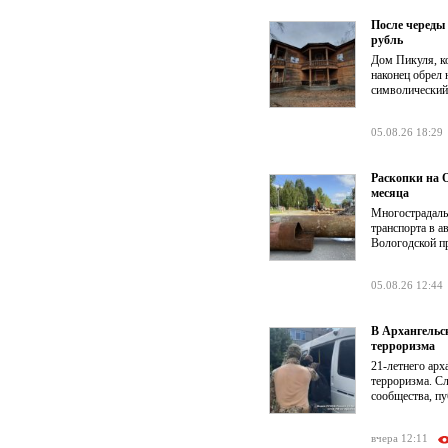
После череды
рубль
Дом Пикуля, ко
наконец обрел 
символический
05.08.26 18:29
Раскопки на О
месяца
Многострадаль
транспорта в а
Вологодской п
05.08.26 12:44
В Архангельс
терроризма
21-летнего ар
терроризма. Сл
сообщества, п
вчера 12:11