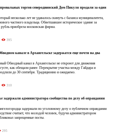
 провальных торгов северодвинский Дом Пикуля продали за один
торый несколько лет не удавалось скинуть с баланса муниципалитета,
нового частного владельца. Обветшавшее историческое здание за
 рубль приобрела московская фирма.
395
бводном канале в Архангельске задержатся еще почти на два
ный Обводный канал в Архангельске не откроют для движения
вгусте, как обещали ранее. Перекрытие участка между Гайдара и
родлили до 30 сентября. Традиционно и ожидаемо.
310
ке задержали администратора сообщества по делу об оправдании
хангелогородца задержали по уголовному делу о публичном оправдании
едствие считает, что молодой человек, будучи администратором
убликовал запрещенные посты.
295