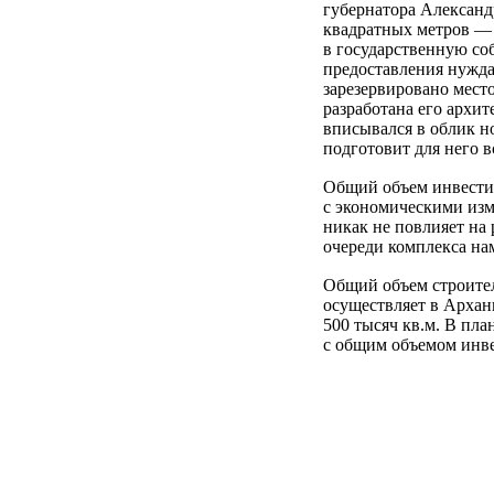
губернатора Александ
квадратных метров — 
в государственную со
предоставления нужда
зарезервировано мест
разработана его архи
вписывался в облик н
подготовит для него 
Общий объем инвестиц
с экономическими изм
никак не повлияет на 
очереди комплекса нам
Общий объем строител
осуществляет в Архан
500 тысяч кв.м. В пла
с общим объемом инве