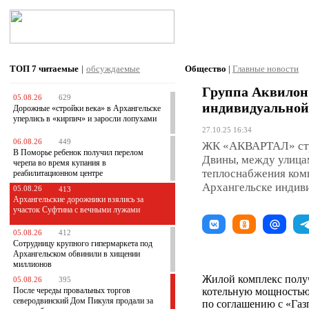
ТОП 7
читаемые
|
обсуждаемые
Общество
|
Главные новости
Группа Аквилон
05.08.26
629
индивидуальной
Дорожные «стройки века» в Архангельске
уперлись в «кирпич» и заросли лопухами
27.10.25 16:34
06.08.26
449
ЖК «АКВАРТАЛ» стро
В Поморье ребенок получил перелом
Двины, между улицам
черепа во время купания в
теплоснабжения ком
реабилитационном центре
Архангельске индиви
05.08.26
413
Архангельские дорожники взялись за
участок Суфтина с вечными лужами
05.08.26
412
Сотрудницу крупного гипермаркета под
Архангельском обвинили в хищении
миллионов
Жилой комплекс полу
05.08.26
395
После череды провальных торгов
котельную мощностью 
северодвинский Дом Пикуля продали за
по соглашению с «Газ