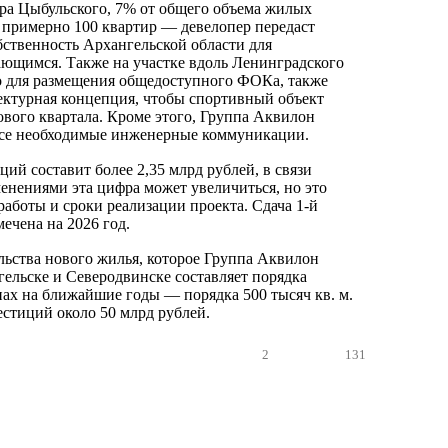
ра Цыбульского, 7% от общего объема жилых
примерно 100 квартир — девелопер передаст
бственность Архангельской области для
ющимся. Также на участке вдоль Ленинградского
о для размещения общедоступного ФОКа, также
тектурная концепция, чтобы спортивный объект
ового квартала. Кроме этого, Группа Аквилон
все необходимые инженерные коммуникации.
ий составит более 2,35 млрд рублей, в связи
енениями эта цифра может увеличиться, но это
работы и сроки реализации проекта. Сдача 1-й
ечена на 2026 год.
ьства нового жилья, которое Группа Аквилон
гельске и Северодвинске составляет порядка
нах на ближайшие годы — порядка 500 тысяч кв. м.
стиций около 50 млрд рублей.
2
131