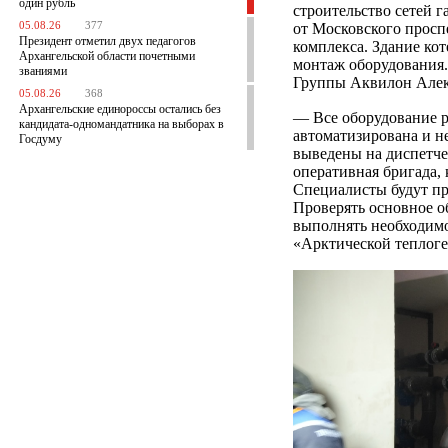
один рубль
строительство сетей 
05.08.26
377
от Московского просп
Президент отметил двух педагогов
комплекса. Здание ко
Архангельской области почетными
монтаж оборудования.
званиями
Группы Аквилон Алек
05.08.26
368
Архангельские единороссы остались без
— Все оборудование р
кандидата-одномандатника на выборах в
автоматизирована и н
Госдуму
выведены на диспетче
оперативная бригада, 
Специалисты будут пр
Проверять основное о
выполнять необходимо
«Арктической теплог