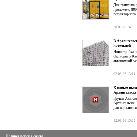
Для газификац
проложено 800
регуляторного 
20.03.26 16:55
В Архангельс
котельной
Новостройка в
Октябрят и Ка
автономной газ
02.03.26 13:11
К новым высо
Архангельске
Группа Аквилон
Архангельске.
для подключен
12.01.26 13:26
Полная версия сайта