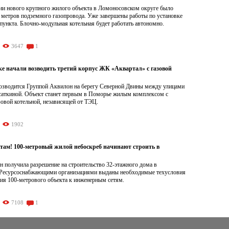
ии нового крупного жилого объекта в Ломоносовском округе было
 метров подземного газопровода. Уже завершены работы по установке
пункта. Блочно-модульная котельная будет работать автономно.
3647
1
ке начали возводить третий корпус ЖК «Аквартал» с газовой
озводится Группой Аквилон на берегу Северной Двины между улицами
саткиной. Объект станет первым в Поморье жилым комплексом с
овой котельной, независящей от ТЭЦ.
1902
там! 100-метровый жилой небоскреб начинают строить в
 получила разрешение на строительство 32-этажного дома в
 Ресурсоснабжающими организациями выданы необходимые техусловия
ия 100-метрового объекта к инженерным сетям.
7108
1