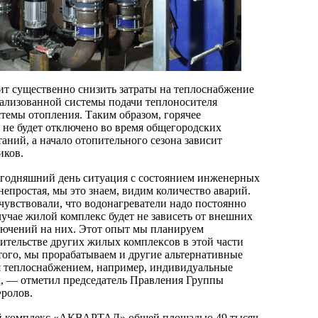
лит существенно снизить затраты на теплоснабжение
трализованной системы подачи теплоносителя
темы отопления. Таким образом, горячее
 не будет отключено во время общегородских
аний, а начало отопительного сезона зависит
иков.
сегодняшний день ситуация с состоянием инженерных
непростая, мы это знаем, видим количество аварий.
чувствовали, что водонагреватели надо постоянно
лучае жилой комплекс будет не зависеть от внешних
лючений на них. Этот опыт мы планируем
оительстве других жилых комплексов в этой части
того, мы прорабатываем и другие альтернативные
я теплоснабжением, например, индивидуальные
х, — отметил председатель Правления Группы
ролов.
й комплекс «АКВАРТАЛ» общей площадью 49 тысяч