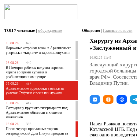
ТОП 7
читаемые
|
обсуждаемые
Общество
|
Главные новости
Хирургу из Арха
05.08.26
629
«Заслуженный в
Дорожные «стройки века» в Архангельске
уперлись в «кирпич» и заросли лопухами
16.02.25 11:45
06.08.26
449
Заведующий хирурги
В Поморье ребенок получил перелом
городской больницы
черепа во время купания в
врач РФ». Соответст
реабилитационном центре
Владимир Путин.
05.08.26
413
Архангельские дорожники взялись за
участок Суфтина с вечными лужами
05.08.26
412
Сотрудницу крупного гипермаркета под
Архангельском обвинили в хищении
миллионов
Павел Рыжков посвятил
05.08.26
395
После череды провальных торгов
Котласской ЦГБ. Под 
северодвинский Дом Пикуля продали за
ежегодно проводится о