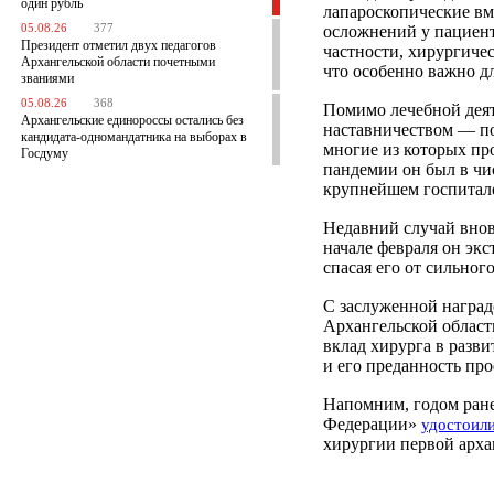
один рубль
лапароскопические вм
05.08.26
377
осложнений у пациент
Президент отметил двух педагогов
частности, хирургиче
Архангельской области почетными
что особенно важно д
званиями
05.08.26
368
Помимо лечебной деят
Архангельские единороссы остались без
наставничеством — по
кандидата-одномандатника на выборах в
многие из которых пр
Госдуму
пандемии он был в чи
крупнейшем госпитале
Недавний случай внов
начале февраля он эк
спасая его от сильног
С заслуженной наград
Архангельской област
вклад хирурга в разв
и его преданность пр
Напомним, годом ране
Федерации»
удостоил
хирургии первой арха