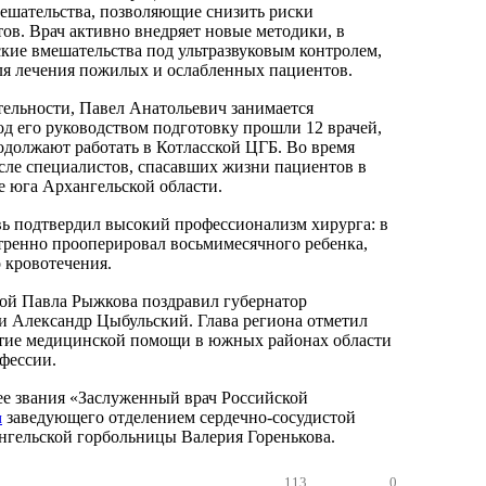
ешательства, позволяющие снизить риски
ов. Врач активно внедряет новые методики, в
ские вмешательства под ультразвуковым контролем,
ля лечения пожилых и ослабленных пациентов.
ельности, Павел Анатольевич занимается
д его руководством подготовку прошли 12 врачей,
одолжают работать в Котласской ЦГБ. Во время
сле специалистов, спасавших жизни пациентов в
 юга Архангельской области.
ь подтвердил высокий профессионализм хирурга: в
стренно прооперировал восьмимесячного ребенка,
о кровотечения.
ой Павла Рыжкова поздравил губернатор
и Александр Цыбульский. Глава региона отметил
итие медицинской помощи в южных районах области
офессии.
е звания «Заслуженный врач Российской
заведующего отделением сердечно-сосудистой
и
нгельской горбольницы Валерия Горенькова.
113
0