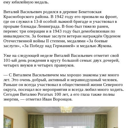
ему юбилейную медаль.
Виталий Васильевич родился в деревне Бекетовская
Красноборского района. В 1942 году его призвали на фронт,
где он служил в 13-й особой лыжной бригаде и участвовал в
прорыве блокады Ленинграда. В бою был тяжело ранен,
перенес три операции и в 1943 году был демобилизован по
инвалидности. За боевые заслуги ветеран награждён Орденом
Отечественной войны II степени, медалями «За боевые
заслуги», «За Победу над Германией» и медалью Жукова.
Уже на следующей неделе Виталий Васильевич отметит свой
101-ый день рождения в кругу большой семьи: двух дочерей,
четырех внуков и четырех правнуков.
— С Виталием Васильевичем мы хорошо знакомы уже много
лет. Это очень добрый, активный и неравнодушный человек.
Раньше он всегда участвовал в общественной жизни Северного
округа, посещал все мероприятия и всегда любил много ходить.
Сегодня Виталию Рогатых 100 лет, а его глаза также полны
энергии, — отметил Иван Воронцов.