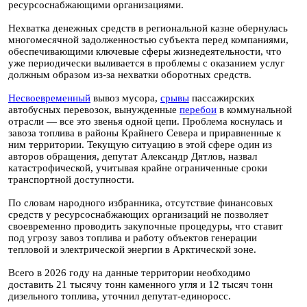
ресурсоснабжающими организациями.
Нехватка денежных средств в региональной казне обернулась
многомесячной задолженностью субъекта перед компаниями,
обеспечивающими ключевые сферы жизнедеятельности, что
уже периодически выливается в проблемы с оказанием услуг
должным образом из-за нехватки оборотных средств.
Несвоевременный
вывоз мусора,
срывы
пассажирских
автобусных перевозок, вынужденные
перебои
в коммунальной
отрасли — все это звенья одной цепи. Проблема коснулась и
завоза топлива в районы Крайнего Севера и приравненные к
ним территории. Текущую ситуацию в этой сфере один из
авторов обращения, депутат Александр Дятлов, назвал
катастрофической, учитывая крайне ограниченные сроки
транспортной доступности.
По словам народного избранника, отсутствие финансовых
средств у ресурсоснабжающих организаций не позволяет
своевременно проводить закупочные процедуры, что ставит
под угрозу завоз топлива и работу объектов генерации
тепловой и электрической энергии в Арктической зоне.
Всего в 2026 году на данные территории необходимо
доставить 21 тысячу тонн каменного угля и 12 тысяч тонн
дизельного топлива, уточнил депутат-единоросс.